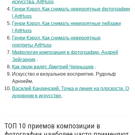
искусства. ArtHuss
Генри Кэрол. Как снимать невероятные фотографии
| ArtHuss
Генри Кэрол. Как снимать невероятные пейзажи
| ArtHuss
Генри Кэрол. Как снимать невероятные
портреты ArtHuss
Мифология композиция в фотографии. Андрей
Зейгарник
.
Как люди видят. Дмитрий Чернышев
.
Искусство и визуальное восприятие. Рудольф
Арнхейм.
Василий Кандинский. Точка и линия на плоскости. О
духовном в искусстве.
ТОП 10 приемов композиции в
фотографии наиболее часто применяют