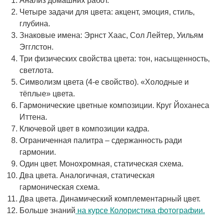
Анализ домашних работ.
Четыре задачи для цвета: акцент, эмоция, стиль,
глубина.
Знаковые имена: Эрнст Хаас, Сол Лейтер, Уильям
Эгглстон.
Три физических свойства цвета: тон, насыщенность,
светлота.
Символизм цвета (4-е свойство). «Холодные и
тёплые» цвета.
Гармонические цветные композиции. Круг Йоханеса
Иттена.
Ключевой цвет в композиции кадра.
Ограниченная палитра – сдержанность ради
гармонии.
Один цвет. Монохромная, статическая схема.
Два цвета. Аналогичная, статическая
гармоническая схема.
Два цвета. Динамический комплементарный цвет.
Больше знаний
на курсе Колористика фотографии.