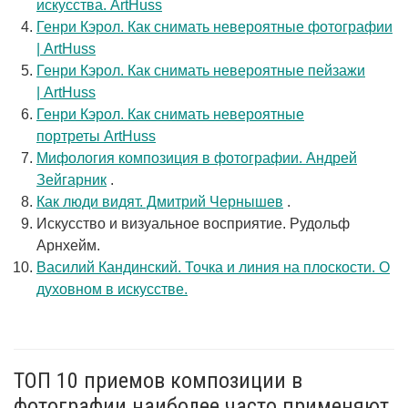
искусства. ArtHuss
Генри Кэрол. Как снимать невероятные фотографии
| ArtHuss
Генри Кэрол. Как снимать невероятные пейзажи
| ArtHuss
Генри Кэрол. Как снимать невероятные
портреты ArtHuss
Мифология композиция в фотографии. Андрей
Зейгарник
.
Как люди видят. Дмитрий Чернышев
.
Искусство и визуальное восприятие. Рудольф
Арнхейм.
Василий Кандинский. Точка и линия на плоскости. О
духовном в искусстве.
ТОП 10 приемов композиции в
фотографии наиболее часто применяют