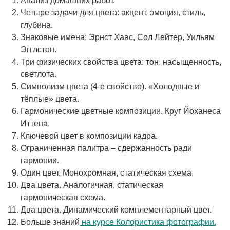
Анализ домашних работ.
Четыре задачи для цвета: акцент, эмоция, стиль,
глубина.
Знаковые имена: Эрнст Хаас, Сол Лейтер, Уильям
Эгглстон.
Три физических свойства цвета: тон, насыщенность,
светлота.
Символизм цвета (4-е свойство). «Холодные и
тёплые» цвета.
Гармонические цветные композиции. Круг Йоханеса
Иттена.
Ключевой цвет в композиции кадра.
Ограниченная палитра – сдержанность ради
гармонии.
Один цвет. Монохромная, статическая схема.
Два цвета. Аналогичная, статическая
гармоническая схема.
Два цвета. Динамический комплементарный цвет.
Больше знаний
на курсе Колористика фотографии.