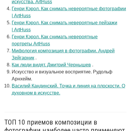
искусства. ArtHuss
Генри Кэрол. Как снимать невероятные фотографии
| ArtHuss
Генри Кэрол. Как снимать невероятные пейзажи
| ArtHuss
Генри Кэрол. Как снимать невероятные
портреты ArtHuss
Мифология композиция в фотографии. Андрей
Зейгарник
.
Как люди видят. Дмитрий Чернышев
.
Искусство и визуальное восприятие. Рудольф
Арнхейм.
Василий Кандинский. Точка и линия на плоскости. О
духовном в искусстве.
ТОП 10 приемов композиции в
фотографии наиболее часто применяют