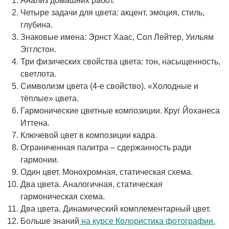
Анализ домашних работ.
Четыре задачи для цвета: акцент, эмоция, стиль,
глубина.
Знаковые имена: Эрнст Хаас, Сол Лейтер, Уильям
Эгглстон.
Три физических свойства цвета: тон, насыщенность,
светлота.
Символизм цвета (4-е свойство). «Холодные и
тёплые» цвета.
Гармонические цветные композиции. Круг Йоханеса
Иттена.
Ключевой цвет в композиции кадра.
Ограниченная палитра – сдержанность ради
гармонии.
Один цвет. Монохромная, статическая схема.
Два цвета. Аналогичная, статическая
гармоническая схема.
Два цвета. Динамический комплементарный цвет.
Больше знаний
на курсе Колористика фотографии.