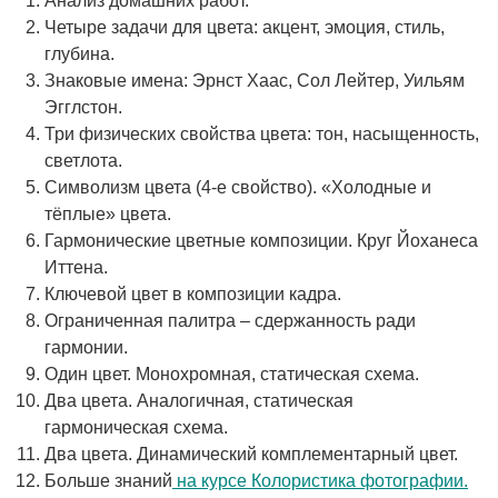
Анализ домашних работ.
Четыре задачи для цвета: акцент, эмоция, стиль,
глубина.
Знаковые имена: Эрнст Хаас, Сол Лейтер, Уильям
Эгглстон.
Три физических свойства цвета: тон, насыщенность,
светлота.
Символизм цвета (4-е свойство). «Холодные и
тёплые» цвета.
Гармонические цветные композиции. Круг Йоханеса
Иттена.
Ключевой цвет в композиции кадра.
Ограниченная палитра – сдержанность ради
гармонии.
Один цвет. Монохромная, статическая схема.
Два цвета. Аналогичная, статическая
гармоническая схема.
Два цвета. Динамический комплементарный цвет.
Больше знаний
на курсе Колористика фотографии.