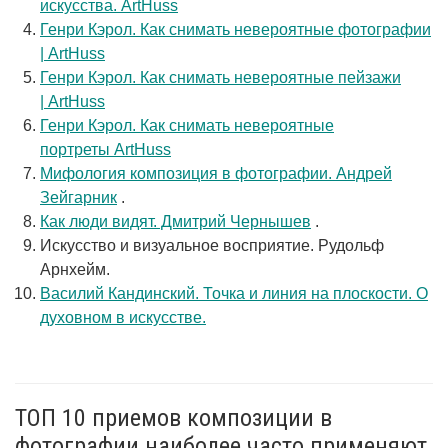
искусства. ArtHuss
Генри Кэрол. Как снимать невероятные фотографии
| ArtHuss
Генри Кэрол. Как снимать невероятные пейзажи
| ArtHuss
Генри Кэрол. Как снимать невероятные
портреты ArtHuss
Мифология композиция в фотографии. Андрей
Зейгарник
.
Как люди видят. Дмитрий Чернышев
.
Искусство и визуальное восприятие. Рудольф
Арнхейм.
Василий Кандинский. Точка и линия на плоскости. О
духовном в искусстве.
ТОП 10 приемов композиции в
фотографии наиболее часто применяют