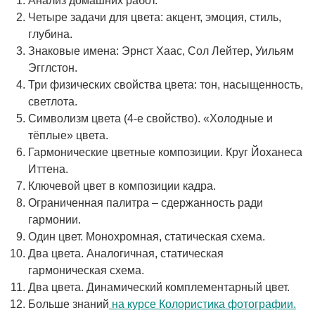
Анализ домашних работ.
Четыре задачи для цвета: акцент, эмоция, стиль,
глубина.
Знаковые имена: Эрнст Хаас, Сол Лейтер, Уильям
Эгглстон.
Три физических свойства цвета: тон, насыщенность,
светлота.
Символизм цвета (4-е свойство). «Холодные и
тёплые» цвета.
Гармонические цветные композиции. Круг Йоханеса
Иттена.
Ключевой цвет в композиции кадра.
Ограниченная палитра – сдержанность ради
гармонии.
Один цвет. Монохромная, статическая схема.
Два цвета. Аналогичная, статическая
гармоническая схема.
Два цвета. Динамический комплементарный цвет.
Больше знаний
на курсе Колористика фотографии.