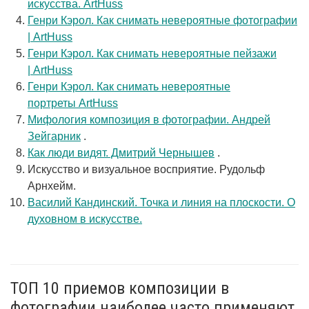
искусства. ArtHuss
Генри Кэрол. Как снимать невероятные фотографии
| ArtHuss
Генри Кэрол. Как снимать невероятные пейзажи
| ArtHuss
Генри Кэрол. Как снимать невероятные
портреты ArtHuss
Мифология композиция в фотографии. Андрей
Зейгарник
.
Как люди видят. Дмитрий Чернышев
.
Искусство и визуальное восприятие. Рудольф
Арнхейм.
Василий Кандинский. Точка и линия на плоскости. О
духовном в искусстве.
ТОП 10 приемов композиции в
фотографии наиболее часто применяют