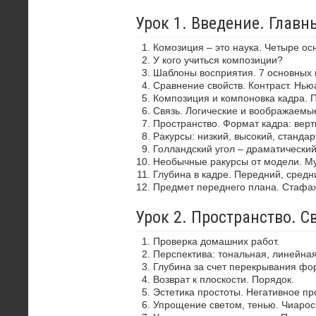
Урок 1. Введение. Глав
Комозиция – это наука. Четыре ос
У кого учиться композиции?
Шаблоны восприятия. 7 основных 
Сравнение свойств. Контраст. Нью
Композиция и компоновка кадра. 
Связь. Логические и воображаемы
Пространство. Формат кадра: верти
Ракурсы: низкий, высокий, стандар
Голландский угол – драматически
Необычные ракурсы от модели. Му
Глубина в кадре. Передний, средн
Предмет переднего плана. Стафа
Урок 2. Пространство. С
Проверка домашних работ.
Перспектива: тональная, линейная
Глубина за счет перекрывания фор
Возврат к плоскости. Порядок.
Эстетика простоты. Негативное пр
Упрощение светом, тенью. Чиароск