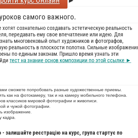
ройти курс Онлайн
►
 уроков самого важного.
е хотят сознательно создавать эстетическую реальность
еля, передавать ему свое впечатление или идею. Для
знать многовековый опыт художников и фотографов,
ую реальность в плоскости полотна. Сильные изображения
оены по единым законам. Пришло время узнать эти
ойди
тест на знание основ композиции по этой ссылке ►
сами сможете попробовать разные художественные приемы.
ь как на фотокамеру, так и на камеру мобильного телефона.
ов классиков мировой фотографии и живописи.
ной и чужой фотографии.
ь изображение.
у кадра.
ю - залишайте реєстрацію на курс, група стартує по