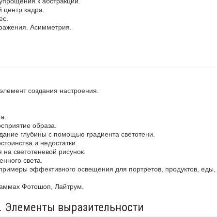
упрощения к абстракции.
 центр кадра.
ес.
ражения. Асимметрия.
 элемент создания настроения.
а.
осприятие образа.
здание глубины с помощью градиента светотени.
стоинства и недостатки.
 на светотеневой рисунок.
енного света.
примеры эффективного освещения для портретов, продуктов, еды,
раммах Фотошоп, Лайтрум.
а. Элементы выразительности