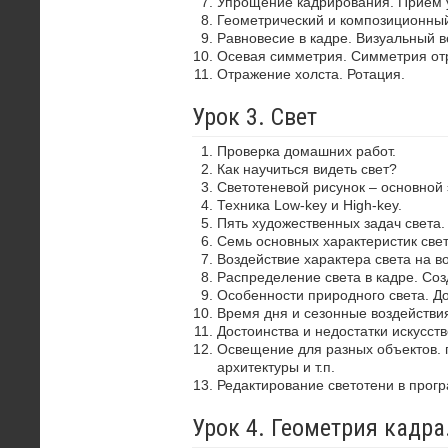
Упрощение кадрирования. Прием 
Геометрический и композиционный
Равновесие в кадре. Визуальный в
Осевая симметрия. Симметрия от
Отражение холста. Ротация.
Урок 3. Свет
Проверка домашних работ.
Как научиться видеть свет?
Светотеневой рисунок – основной
Техника Low-key и High-key.
Пять художественных задач света.
Семь основных характеристик свет
Воздействие характера света на в
Распределение света в кадре. Со
Особенности природного света. До
Время дня и сезонные воздействия
Достоинства и недостатки искусств
Освещение для разных объектов. 
архитектуры и т.п.
Редактирование светотени в прог
Урок 4. Геометрия кадр