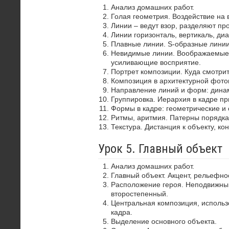
Анализ домашних работ.
Голая геометрия. Воздействие на 
Линии – ведут взор, разделяют пр
Линии горизонталь, вертикаль, диа
Плавные линии. S-образные лини
Невидимые линии. Воображаемые 
усиливающие восприятие.
Портрет композиции. Куда смотрит
Композиция в архитектурной фото
Направление линий и форм: динам
Группировка. Иерархия в кадре пр
Формы в кадре: геометрические и 
Ритмы, аритмия. Патерны порядка
Текстура. Дистанция к объекту, ко
Урок 5. Главный объект
Анализ домашних работ.
Главный объект. Акцент, рельефно
Расположение героя. Неподвижный
второстепенный.
Центральная композиция, использ
кадра.
Выделение основного объекта.