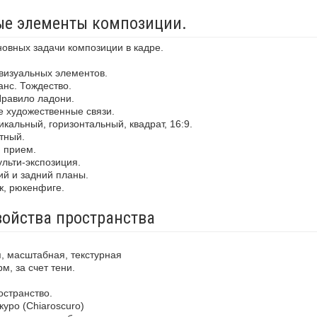
ные элементы композиции.
новных задачи композиции в кадре.
визуальных элементов.
анс. Тождество.
Правило ладони.
е художественные связи.
кальный, горизонтальный, квадрат, 16:9.
тный.
й прием.
льти-экспозиция.
ий и задний планы.
ж, рюкенфиге.
войства пространства
, масштабная, текстурная
м, за счет тени.
остранство.
уро (Chiaroscuro)