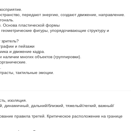
восприятие.
остранство, передают энергию, создают движение, направление.
гональ.
и. Основа пластической формы
геометрические фигуры, упорядочивающие структуру и
 зритель?
графии и пейзажи
ика и движение кадра.
и наличии многих объектов (группировки).
органические.
.
нтрасты, тактильные эмоции.
сть, изоляция.
, динамичный, дальний/близкий, тяжелый/легкий, важный/
ование правила третей. Критическое расположение на границе