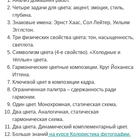
Анализ домашних работ.
Четыре задачи для цвета: акцент, эмоция, стиль,
глубина.
Знаковые имена: Эрнст Хаас, Сол Лейтер, Уильям
Эгглстон.
Три физических свойства цвета: тон, насыщенность,
светлота.
Символизм цвета (4-е свойство). «Холодные и
тёплые» цвета.
Гармонические цветные композиции. Круг Йоханеса
Иттена.
Ключевой цвет в композиции кадра.
Ограниченная палитра – сдержанность ради
гармонии.
Один цвет. Монохромная, статическая схема.
Два цвета. Аналогичная, статическая
гармоническая схема.
Два цвета. Динамический комплементарный цвет.
Больше знаний
на курсе Колористика фотографии.