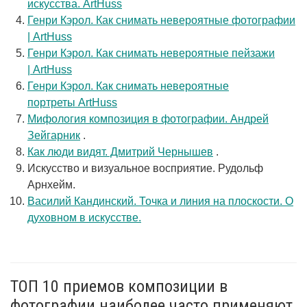
искусства. ArtHuss
Генри Кэрол. Как снимать невероятные фотографии
| ArtHuss
Генри Кэрол. Как снимать невероятные пейзажи
| ArtHuss
Генри Кэрол. Как снимать невероятные
портреты ArtHuss
Мифология композиция в фотографии. Андрей
Зейгарник
.
Как люди видят. Дмитрий Чернышев
.
Искусство и визуальное восприятие. Рудольф
Арнхейм.
Василий Кандинский. Точка и линия на плоскости. О
духовном в искусстве.
ТОП 10 приемов композиции в
фотографии наиболее часто применяют