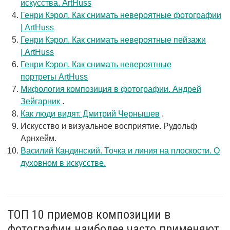
искусства. ArtHuss
Генри Кэрол. Как снимать невероятные фотографии
| ArtHuss
Генри Кэрол. Как снимать невероятные пейзажи
| ArtHuss
Генри Кэрол. Как снимать невероятные
портреты ArtHuss
Мифология композиция в фотографии. Андрей
Зейгарник
.
Как люди видят. Дмитрий Чернышев
.
Искусство и визуальное восприятие. Рудольф
Арнхейм.
Василий Кандинский. Точка и линия на плоскости. О
духовном в искусстве.
ТОП 10 приемов композиции в
фотографии наиболее часто применяют