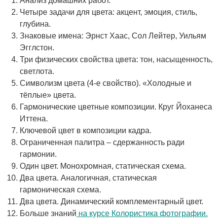
Анализ домашних работ.
Четыре задачи для цвета: акцент, эмоция, стиль,
глубина.
Знаковые имена: Эрнст Хаас, Сол Лейтер, Уильям
Эгглстон.
Три физических свойства цвета: тон, насыщенность,
светлота.
Символизм цвета (4-е свойство). «Холодные и
тёплые» цвета.
Гармонические цветные композиции. Круг Йоханеса
Иттена.
Ключевой цвет в композиции кадра.
Ограниченная палитра – сдержанность ради
гармонии.
Один цвет. Монохромная, статическая схема.
Два цвета. Аналогичная, статическая
гармоническая схема.
Два цвета. Динамический комплементарный цвет.
Больше знаний
на курсе Колористика фотографии.