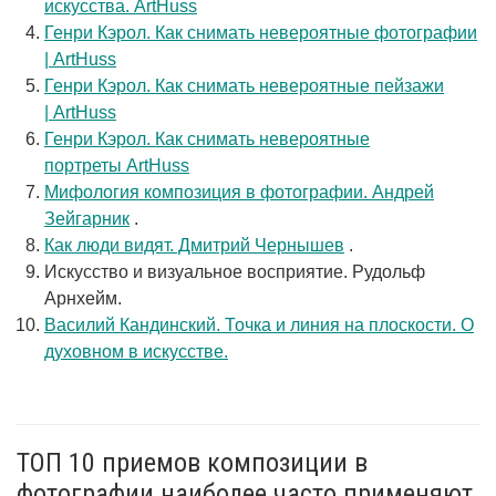
искусства. ArtHuss
Генри Кэрол. Как снимать невероятные фотографии
| ArtHuss
Генри Кэрол. Как снимать невероятные пейзажи
| ArtHuss
Генри Кэрол. Как снимать невероятные
портреты ArtHuss
Мифология композиция в фотографии. Андрей
Зейгарник
.
Как люди видят. Дмитрий Чернышев
.
Искусство и визуальное восприятие. Рудольф
Арнхейм.
Василий Кандинский. Точка и линия на плоскости. О
духовном в искусстве.
ТОП 10 приемов композиции в
фотографии наиболее часто применяют