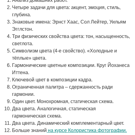
Анализ домашних работ.
Четыре задачи для цвета: акцент, эмоция, стиль,
глубина.
Знаковые имена: Эрнст Хаас, Сол Лейтер, Уильям
Эгглстон.
Три физических свойства цвета: тон, насыщенность,
светлота.
Символизм цвета (4-е свойство). «Холодные и
тёплые» цвета.
Гармонические цветные композиции. Круг Йоханеса
Иттена.
Ключевой цвет в композиции кадра.
Ограниченная палитра – сдержанность ради
гармонии.
Один цвет. Монохромная, статическая схема.
Два цвета. Аналогичная, статическая
гармоническая схема.
Два цвета. Динамический комплементарный цвет.
Больше знаний
на курсе Колористика фотографии.