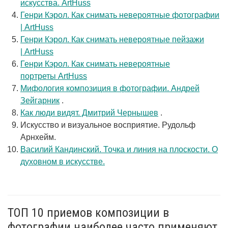
искусства. ArtHuss
Генри Кэрол. Как снимать невероятные фотографии
| ArtHuss
Генри Кэрол. Как снимать невероятные пейзажи
| ArtHuss
Генри Кэрол. Как снимать невероятные
портреты ArtHuss
Мифология композиция в фотографии. Андрей
Зейгарник
.
Как люди видят. Дмитрий Чернышев
.
Искусство и визуальное восприятие. Рудольф
Арнхейм.
Василий Кандинский. Точка и линия на плоскости. О
духовном в искусстве.
ТОП 10 приемов композиции в
фотографии наиболее часто применяют