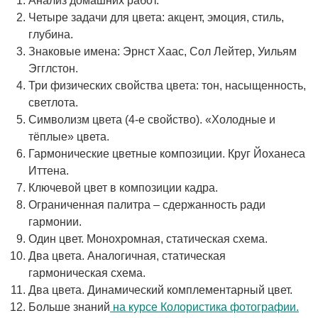
Анализ домашних работ.
Четыре задачи для цвета: акцент, эмоция, стиль,
глубина.
Знаковые имена: Эрнст Хаас, Сол Лейтер, Уильям
Эгглстон.
Три физических свойства цвета: тон, насыщенность,
светлота.
Символизм цвета (4-е свойство). «Холодные и
тёплые» цвета.
Гармонические цветные композиции. Круг Йоханеса
Иттена.
Ключевой цвет в композиции кадра.
Ограниченная палитра – сдержанность ради
гармонии.
Один цвет. Монохромная, статическая схема.
Два цвета. Аналогичная, статическая
гармоническая схема.
Два цвета. Динамический комплементарный цвет.
Больше знаний
на курсе Колористика фотографии.