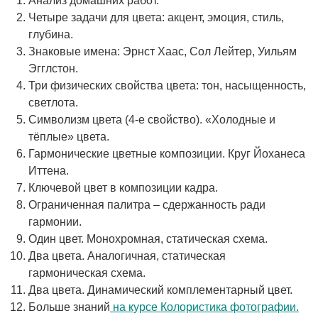
Анализ домашних работ.
Четыре задачи для цвета: акцент, эмоция, стиль,
глубина.
Знаковые имена: Эрнст Хаас, Сол Лейтер, Уильям
Эгглстон.
Три физических свойства цвета: тон, насыщенность,
светлота.
Символизм цвета (4-е свойство). «Холодные и
тёплые» цвета.
Гармонические цветные композиции. Круг Йоханеса
Иттена.
Ключевой цвет в композиции кадра.
Ограниченная палитра – сдержанность ради
гармонии.
Один цвет. Монохромная, статическая схема.
Два цвета. Аналогичная, статическая
гармоническая схема.
Два цвета. Динамический комплементарный цвет.
Больше знаний
на курсе Колористика фотографии.