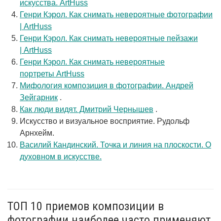
искусства. ArtHuss
Генри Кэрол. Как снимать невероятные фотографии
| ArtHuss
Генри Кэрол. Как снимать невероятные пейзажи
| ArtHuss
Генри Кэрол. Как снимать невероятные
портреты ArtHuss
Мифология композиция в фотографии. Андрей
Зейгарник
.
Как люди видят. Дмитрий Чернышев
.
Искусство и визуальное восприятие. Рудольф
Арнхейм.
Василий Кандинский. Точка и линия на плоскости. О
духовном в искусстве.
ТОП 10 приемов композиции в
фотографии наиболее часто применяют