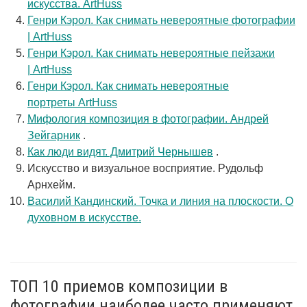
искусства. ArtHuss
Генри Кэрол. Как снимать невероятные фотографии
| ArtHuss
Генри Кэрол. Как снимать невероятные пейзажи
| ArtHuss
Генри Кэрол. Как снимать невероятные
портреты ArtHuss
Мифология композиция в фотографии. Андрей
Зейгарник
.
Как люди видят. Дмитрий Чернышев
.
Искусство и визуальное восприятие. Рудольф
Арнхейм.
Василий Кандинский. Точка и линия на плоскости. О
духовном в искусстве.
ТОП 10 приемов композиции в
фотографии наиболее часто применяют