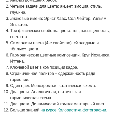
Анализ домашних работ.
Четыре задачи для цвета: акцент, эмоция, стиль,
глубина.
Знаковые имена: Эрнст Хаас, Сол Лейтер, Уильям
Эгглстон.
Три физических свойства цвета: тон, насыщенность,
светлота.
Символизм цвета (4-е свойство). «Холодные и
тёплые» цвета.
Гармонические цветные композиции. Круг Йоханеса
Иттена.
Ключевой цвет в композиции кадра.
Ограниченная палитра – сдержанность ради
гармонии.
Один цвет. Монохромная, статическая схема.
Два цвета. Аналогичная, статическая
гармоническая схема.
Два цвета. Динамический комплементарный цвет.
Больше знаний
на курсе Колористика фотографии.