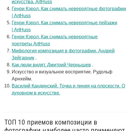
искусства. ArtHuss
Генри Кэрол. Как снимать невероятные фотографии
| ArtHuss
Генри Кэрол. Как снимать невероятные пейзажи
| ArtHuss
Генри Кэрол. Как снимать невероятные
портреты ArtHuss
Мифология композиция в фотографии. Андрей
Зейгарник
.
Как люди видят. Дмитрий Чернышев
.
Искусство и визуальное восприятие. Рудольф
Арнхейм.
Василий Кандинский. Точка и линия на плоскости. О
духовном в искусстве.
ТОП 10 приемов композиции в
фотографии наиболее часто применяют