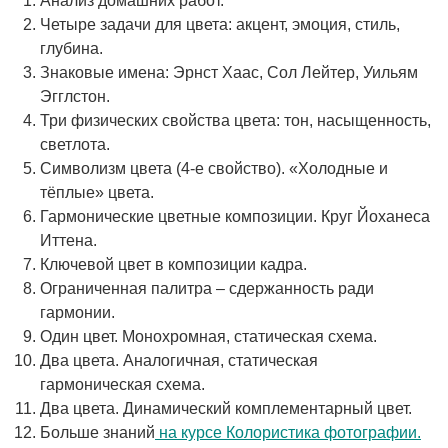
Анализ домашних работ.
Четыре задачи для цвета: акцент, эмоция, стиль,
глубина.
Знаковые имена: Эрнст Хаас, Сол Лейтер, Уильям
Эгглстон.
Три физических свойства цвета: тон, насыщенность,
светлота.
Символизм цвета (4-е свойство). «Холодные и
тёплые» цвета.
Гармонические цветные композиции. Круг Йоханеса
Иттена.
Ключевой цвет в композиции кадра.
Ограниченная палитра – сдержанность ради
гармонии.
Один цвет. Монохромная, статическая схема.
Два цвета. Аналогичная, статическая
гармоническая схема.
Два цвета. Динамический комплементарный цвет.
Больше знаний
на курсе Колористика фотографии.