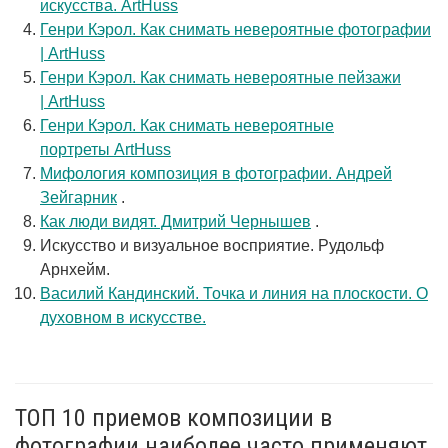
искусства. ArtHuss
Генри Кэрол. Как снимать невероятные фотографии
| ArtHuss
Генри Кэрол. Как снимать невероятные пейзажи
| ArtHuss
Генри Кэрол. Как снимать невероятные
портреты ArtHuss
Мифология композиция в фотографии. Андрей
Зейгарник
.
Как люди видят. Дмитрий Чернышев
.
Искусство и визуальное восприятие. Рудольф
Арнхейм.
Василий Кандинский. Точка и линия на плоскости. О
духовном в искусстве.
ТОП 10 приемов композиции в
фотографии наиболее часто применяют