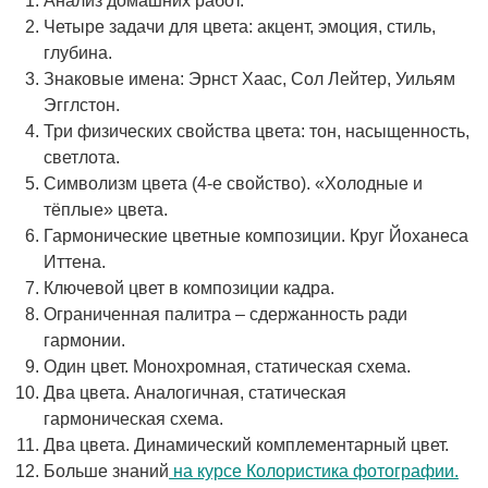
Анализ домашних работ.
Четыре задачи для цвета: акцент, эмоция, стиль,
глубина.
Знаковые имена: Эрнст Хаас, Сол Лейтер, Уильям
Эгглстон.
Три физических свойства цвета: тон, насыщенность,
светлота.
Символизм цвета (4-е свойство). «Холодные и
тёплые» цвета.
Гармонические цветные композиции. Круг Йоханеса
Иттена.
Ключевой цвет в композиции кадра.
Ограниченная палитра – сдержанность ради
гармонии.
Один цвет. Монохромная, статическая схема.
Два цвета. Аналогичная, статическая
гармоническая схема.
Два цвета. Динамический комплементарный цвет.
Больше знаний
на курсе Колористика фотографии.