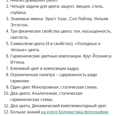
Анализ домашних работ.
Четыре задачи для цвета: акцент, эмоция, стиль,
глубина.
Знаковые имена: Эрнст Хаас, Сол Лейтер, Уильям
Эгглстон.
Три физических свойства цвета: тон, насыщенность,
светлота.
Символизм цвета (4-е свойство). «Холодные и
тёплые» цвета.
Гармонические цветные композиции. Круг Йоханеса
Иттена.
Ключевой цвет в композиции кадра.
Ограниченная палитра – сдержанность ради
гармонии.
Один цвет. Монохромная, статическая схема.
Два цвета. Аналогичная, статическая
гармоническая схема.
Два цвета. Динамический комплементарный цвет.
Больше знаний
на курсе Колористика фотографии.