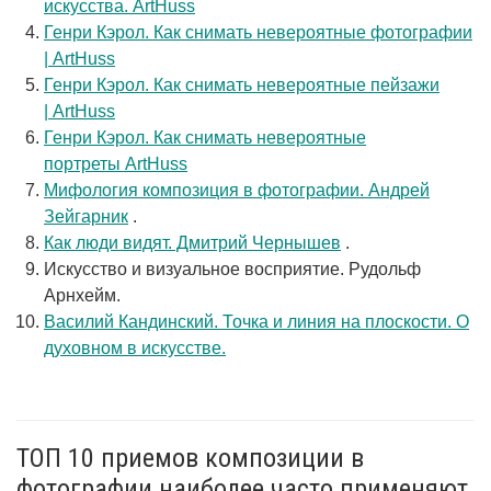
искусства. ArtHuss
Генри Кэрол. Как снимать невероятные фотографии
| ArtHuss
Генри Кэрол. Как снимать невероятные пейзажи
| ArtHuss
Генри Кэрол. Как снимать невероятные
портреты ArtHuss
Мифология композиция в фотографии. Андрей
Зейгарник
.
Как люди видят. Дмитрий Чернышев
.
Искусство и визуальное восприятие. Рудольф
Арнхейм.
Василий Кандинский. Точка и линия на плоскости. О
духовном в искусстве.
ТОП 10 приемов композиции в
фотографии наиболее часто применяют