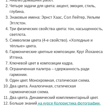
Анализ домашних работ.
Четыре задачи для цвета: акцент, эмоция, стиль,
глубина.
Знаковые имена: Эрнст Хаас, Сол Лейтер, Уильям
Эгглстон.
Три физических свойства цвета: тон, насыщенность,
светлота.
Символизм цвета (4-е свойство). «Холодные и
тёплые» цвета.
Гармонические цветные композиции. Круг Йоханеса
Иттена.
Ключевой цвет в композиции кадра.
Ограниченная палитра – сдержанность ради
гармонии.
Один цвет. Монохромная, статическая схема.
Два цвета. Аналогичная, статическая
гармоническая схема.
Два цвета. Динамический комплементарный цвет.
Больше знаний
на курсе Колористика фотографии.