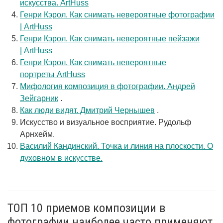
искусства. ArtHuss
Генри Кэрол. Как снимать невероятные фотографии
| ArtHuss
Генри Кэрол. Как снимать невероятные пейзажи
| ArtHuss
Генри Кэрол. Как снимать невероятные
портреты ArtHuss
Мифология композиция в фотографии. Андрей
Зейгарник
.
Как люди видят. Дмитрий Чернышев
.
Искусство и визуальное восприятие. Рудольф
Арнхейм.
Василий Кандинский. Точка и линия на плоскости. О
духовном в искусстве.
ТОП 10 приемов композиции в
фотографии наиболее часто применяют