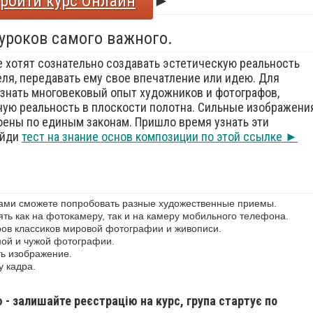
ройти курс Онлайн
►
 уроков самого важного.
е хотят сознательно создавать эстетическую реальность
еля, передавать ему свое впечатление или идею. Для
знать многовековый опыт художников и фотографов,
ую реальность в плоскости полотна. Сильные изображения
оены по единым законам. Пришло время узнать эти
ойди
тест на знание основ композиции по этой ссылке ►
сами сможете попробовать разные художественные приемы.
ь как на фотокамеру, так и на камеру мобильного телефона.
ов классиков мировой фотографии и живописи.
ной и чужой фотографии.
ь изображение.
у кадра.
ю - залишайте реєстрацію на курс, група стартує по