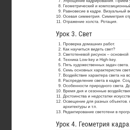
Упрощение кадрирования. Прием 
Геометрический и композиционный
Равновесие в кадре. Визуальный в
Осевая симметрия. Симметрия от
Отражение холста. Ротация.
Урок 3. Свет
Проверка домашних работ.
Как научиться видеть свет?
Светотеневой рисунок – основной
Техника Low-key и High-key.
Пять художественных задач света.
Семь основных характеристик свет
Воздействие характера света на в
Распределение света в кадре. Со
Особенности природного света. До
Время дня и сезонные воздействия
Достоинства и недостатки искусств
Освещение для разных объектов. 
архитектуры и т.п.
Редактирование светотени в прог
Урок 4. Геометрия кадр