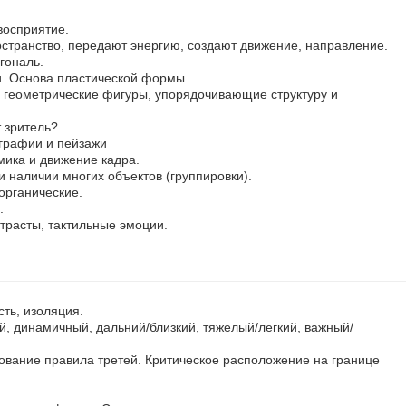
восприятие.
остранство, передают энергию, создают движение, направление.
гональ.
и. Основа пластической формы
геометрические фигуры, упорядочивающие структуру и
 зритель?
графии и пейзажи
ика и движение кадра.
и наличии многих объектов (группировки).
органические.
.
нтрасты, тактильные эмоции.
сть, изоляция.
, динамичный, дальний/близкий, тяжелый/легкий, важный/
ование правила третей. Критическое расположение на границе