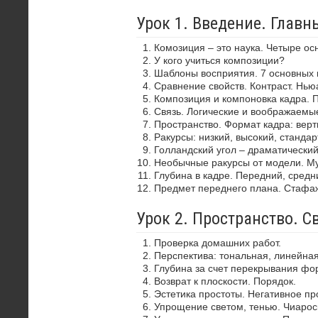
Урок 1. Введение. Глав
Комозиция – это наука. Четыре ос
У кого учиться композиции?
Шаблоны восприятия. 7 основных 
Сравнение свойств. Контраст. Нью
Композиция и компоновка кадра. 
Связь. Логические и воображаемы
Пространство. Формат кадра: верти
Ракурсы: низкий, высокий, стандар
Голландский угол – драматически
Необычные ракурсы от модели. Му
Глубина в кадре. Передний, средн
Предмет переднего плана. Стафа
Урок 2. Пространство. С
Проверка домашних работ.
Перспектива: тональная, линейная
Глубина за счет перекрывания фор
Возврат к плоскости. Порядок.
Эстетика простоты. Негативное пр
Упрощение светом, тенью. Чиароск