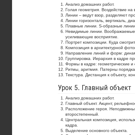
Анализ домашних работ.
Голая геометрия. Воздействие на 
Линии – ведут взор, разделяют пр
Линии горизонталь, вертикаль, диа
Плавные линии. S-образные лини
Невидимые линии. Воображаемые 
усиливающие восприятие.
Портрет композиции. Куда смотрит
Композиция в архитектурной фото
Направление линий и форм: динам
Группировка. Иерархия в кадре пр
Формы в кадре: геометрические и 
Ритмы, аритмия. Патерны порядка
Текстура. Дистанция к объекту, ко
Урок 5. Главный объект
Анализ домашних работ.
Главный объект. Акцент, рельефно
Расположение героя. Неподвижный
второстепенный.
Центральная композиция, использ
кадра.
Выделение основного объекта.