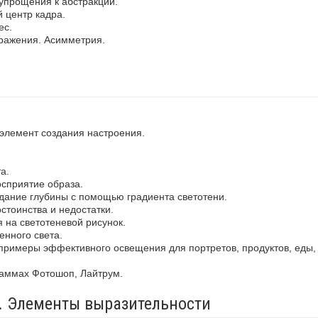
упрощения к абстракции.
 центр кадра.
ес.
ражения. Асимметрия.
 элемент создания настроения.
а.
осприятие образа.
здание глубины с помощью градиента светотени.
стоинства и недостатки.
 на светотеневой рисунок.
енного света.
примеры эффективного освещения для портретов, продуктов, еды,
раммах Фотошоп, Лайтрум.
а. Элементы выразительности