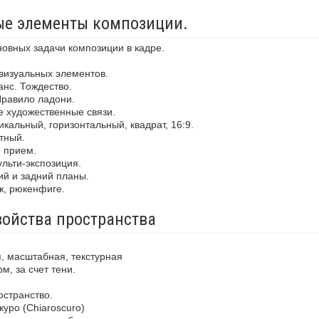
ные элементы композиции.
новных задачи композиции в кадре.
визуальных элементов.
анс. Тождество.
Правило ладони.
е художественные связи.
кальный, горизонтальный, квадрат, 16:9.
тный.
й прием.
льти-экспозиция.
ий и задний планы.
ж, рюкенфиге.
войства пространства
, масштабная, текстурная
м, за счет тени.
остранство.
уро (Chiaroscuro)