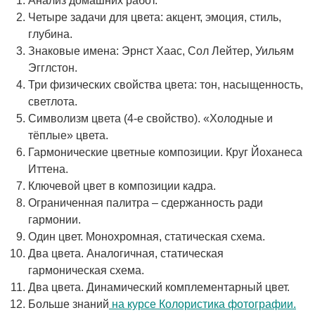
Анализ домашних работ.
Четыре задачи для цвета: акцент, эмоция, стиль,
глубина.
Знаковые имена: Эрнст Хаас, Сол Лейтер, Уильям
Эгглстон.
Три физических свойства цвета: тон, насыщенность,
светлота.
Символизм цвета (4-е свойство). «Холодные и
тёплые» цвета.
Гармонические цветные композиции. Круг Йоханеса
Иттена.
Ключевой цвет в композиции кадра.
Ограниченная палитра – сдержанность ради
гармонии.
Один цвет. Монохромная, статическая схема.
Два цвета. Аналогичная, статическая
гармоническая схема.
Два цвета. Динамический комплементарный цвет.
Больше знаний
на курсе Колористика фотографии.