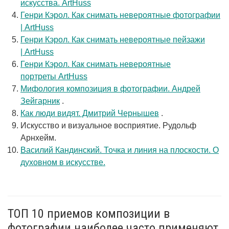
искусства. ArtHuss
Генри Кэрол. Как снимать невероятные фотографии
| ArtHuss
Генри Кэрол. Как снимать невероятные пейзажи
| ArtHuss
Генри Кэрол. Как снимать невероятные
портреты ArtHuss
Мифология композиция в фотографии. Андрей
Зейгарник
.
Как люди видят. Дмитрий Чернышев
.
Искусство и визуальное восприятие. Рудольф
Арнхейм.
Василий Кандинский. Точка и линия на плоскости. О
духовном в искусстве.
ТОП 10 приемов композиции в
фотографии наиболее часто применяют