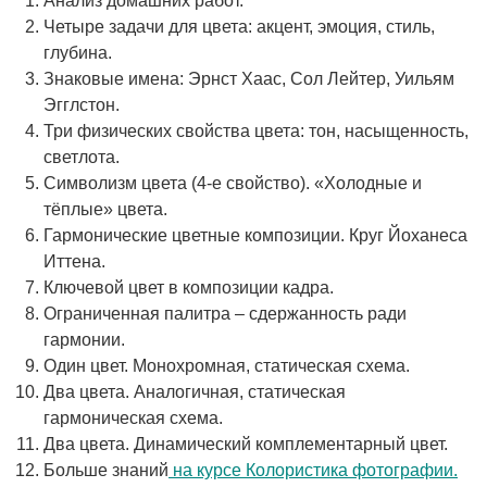
Анализ домашних работ.
Четыре задачи для цвета: акцент, эмоция, стиль,
глубина.
Знаковые имена: Эрнст Хаас, Сол Лейтер, Уильям
Эгглстон.
Три физических свойства цвета: тон, насыщенность,
светлота.
Символизм цвета (4-е свойство). «Холодные и
тёплые» цвета.
Гармонические цветные композиции. Круг Йоханеса
Иттена.
Ключевой цвет в композиции кадра.
Ограниченная палитра – сдержанность ради
гармонии.
Один цвет. Монохромная, статическая схема.
Два цвета. Аналогичная, статическая
гармоническая схема.
Два цвета. Динамический комплементарный цвет.
Больше знаний
на курсе Колористика фотографии.