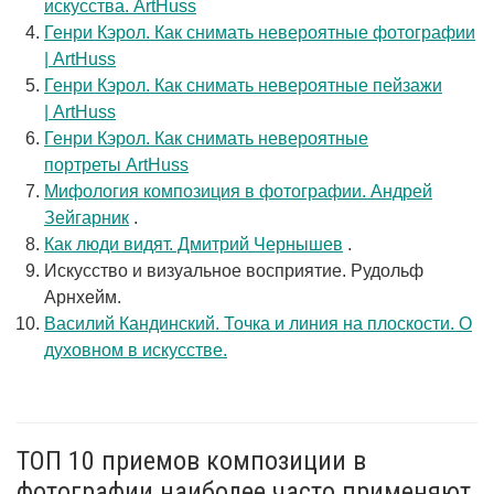
искусства. ArtHuss
Генри Кэрол. Как снимать невероятные фотографии
| ArtHuss
Генри Кэрол. Как снимать невероятные пейзажи
| ArtHuss
Генри Кэрол. Как снимать невероятные
портреты ArtHuss
Мифология композиция в фотографии. Андрей
Зейгарник
.
Как люди видят. Дмитрий Чернышев
.
Искусство и визуальное восприятие. Рудольф
Арнхейм.
Василий Кандинский. Точка и линия на плоскости. О
духовном в искусстве.
ТОП 10 приемов композиции в
фотографии наиболее часто применяют