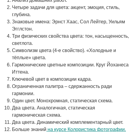
Анализ домашних работ.
Четыре задачи для цвета: акцент, эмоция, стиль,
глубина.
Знаковые имена: Эрнст Хаас, Сол Лейтер, Уильям
Эгглстон.
Три физических свойства цвета: тон, насыщенность,
светлота.
Символизм цвета (4-е свойство). «Холодные и
тёплые» цвета.
Гармонические цветные композиции. Круг Йоханеса
Иттена.
Ключевой цвет в композиции кадра.
Ограниченная палитра – сдержанность ради
гармонии.
Один цвет. Монохромная, статическая схема.
Два цвета. Аналогичная, статическая
гармоническая схема.
Два цвета. Динамический комплементарный цвет.
Больше знаний
на курсе Колористика фотографии.