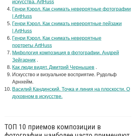
искусства. ArtHuss
Генри Кэрол. Как снимать невероятные фотографии
| ArtHuss
Генри Кэрол. Как снимать невероятные пейзажи
| ArtHuss
Генри Кэрол. Как снимать невероятные
портреты ArtHuss
Мифология композиция в фотографии. Андрей
Зейгарник
.
Как люди видят. Дмитрий Чернышев
.
Искусство и визуальное восприятие. Рудольф
Арнхейм.
Василий Кандинский. Точка и линия на плоскости. О
духовном в искусстве.
ТОП 10 приемов композиции в
фотографии наиболее часто применяют