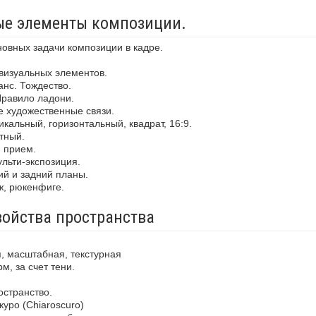
ные элементы композиции.
новных задачи композиции в кадре.
визуальных элементов.
анс. Тождество.
Правило ладони.
е художественные связи.
кальный, горизонтальный, квадрат, 16:9.
тный.
й прием.
льти-экспозиция.
ий и задний планы.
ж, рюкенфиге.
войства пространства
, масштабная, текстурная
м, за счет тени.
остранство.
уро (Chiaroscuro)