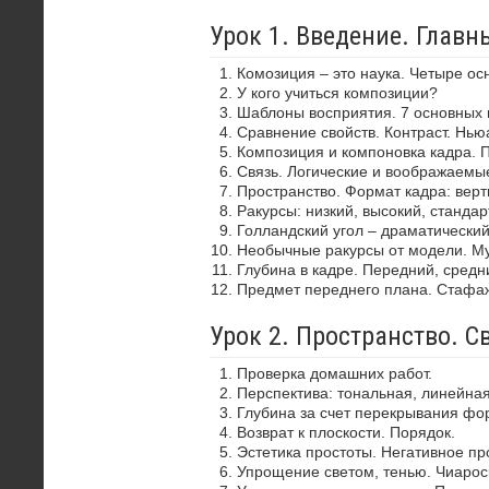
Урок 1. Введение. Глав
Комозиция – это наука. Четыре ос
У кого учиться композиции?
Шаблоны восприятия. 7 основных 
Сравнение свойств. Контраст. Нью
Композиция и компоновка кадра. 
Связь. Логические и воображаемы
Пространство. Формат кадра: верти
Ракурсы: низкий, высокий, стандар
Голландский угол – драматически
Необычные ракурсы от модели. Му
Глубина в кадре. Передний, средн
Предмет переднего плана. Стафа
Урок 2. Пространство. С
Проверка домашних работ.
Перспектива: тональная, линейная
Глубина за счет перекрывания фор
Возврат к плоскости. Порядок.
Эстетика простоты. Негативное пр
Упрощение светом, тенью. Чиароск