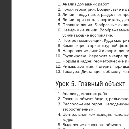
Анализ домашних работ.
Голая геометрия. Воздействие на 
Линии – ведут взор, разделяют пр
Линии горизонталь, вертикаль, диа
Плавные линии. S-образные лини
Невидимые линии. Воображаемые 
усиливающие восприятие.
Портрет композиции. Куда смотрит
Композиция в архитектурной фото
Направление линий и форм: динам
Группировка. Иерархия в кадре пр
Формы в кадре: геометрические и 
Ритмы, аритмия. Патерны порядка
Текстура. Дистанция к объекту, ко
Урок 5. Главный объект
Анализ домашних работ.
Главный объект. Акцент, рельефно
Расположение героя. Неподвижный
второстепенный.
Центральная композиция, использ
кадра.
Выделение основного объекта.