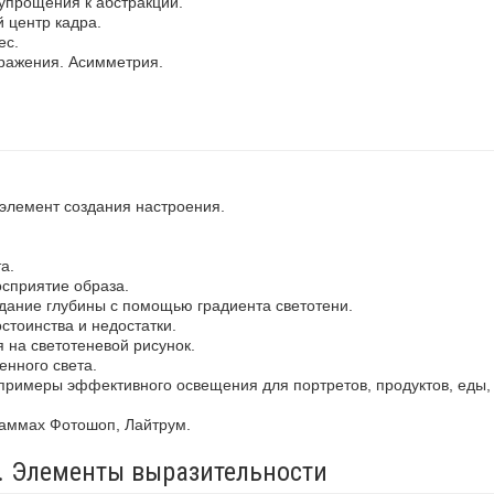
упрощения к абстракции.
 центр кадра.
ес.
ражения. Асимметрия.
 элемент создания настроения.
а.
осприятие образа.
здание глубины с помощью градиента светотени.
стоинства и недостатки.
 на светотеневой рисунок.
енного света.
примеры эффективного освещения для портретов, продуктов, еды,
раммах Фотошоп, Лайтрум.
а. Элементы выразительности