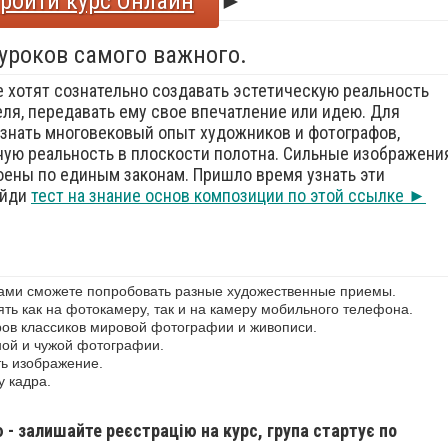
ройти курс Онлайн
►
 уроков самого важного.
е хотят сознательно создавать эстетическую реальность
еля, передавать ему свое впечатление или идею. Для
знать многовековый опыт художников и фотографов,
ую реальность в плоскости полотна. Сильные изображения
оены по единым законам. Пришло время узнать эти
ойди
тест на знание основ композиции по этой ссылке ►
сами сможете попробовать разные художественные приемы.
ь как на фотокамеру, так и на камеру мобильного телефона.
ов классиков мировой фотографии и живописи.
ной и чужой фотографии.
ь изображение.
у кадра.
ю - залишайте реєстрацію на курс, група стартує по