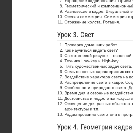
Упрощение кадрирования. Прием 
Геометрический и композиционный
Равновесие в кадре. Визуальный в
Осевая симметрия. Симметрия от
Отражение холста. Ротация.
Урок 3. Свет
Проверка домашних работ.
Как научиться видеть свет?
Светотеневой рисунок – основной
Техника Low-key и High-key.
Пять художественных задач света.
Семь основных характеристик свет
Воздействие характера света на в
Распределение света в кадре. Со
Особенности природного света. До
Время дня и сезонные воздействия
Достоинства и недостатки искусств
Освещение для разных объектов. 
архитектуры и т.п.
Редактирование светотени в прог
Урок 4. Геометрия кадр