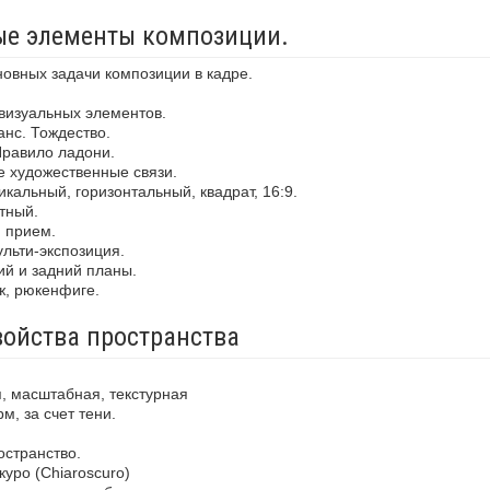
ные элементы композиции.
новных задачи композиции в кадре.
визуальных элементов.
анс. Тождество.
Правило ладони.
е художественные связи.
кальный, горизонтальный, квадрат, 16:9.
тный.
й прием.
льти-экспозиция.
ий и задний планы.
ж, рюкенфиге.
войства пространства
, масштабная, текстурная
м, за счет тени.
остранство.
уро (Chiaroscuro)