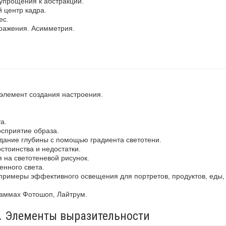
упрощения к абстракции.
 центр кадра.
ес.
ражения. Асимметрия.
 элемент создания настроения.
а.
осприятие образа.
здание глубины с помощью градиента светотени.
стоинства и недостатки.
 на светотеневой рисунок.
енного света.
примеры эффективного освещения для портретов, продуктов, еды,
раммах Фотошоп, Лайтрум.
а. Элементы выразительности