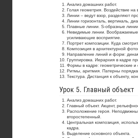
Анализ домашних работ.
Голая геометрия. Воздействие на 
Линии – ведут взор, разделяют пр
Линии горизонталь, вертикаль, диа
Плавные линии. S-образные лини
Невидимые линии. Воображаемые 
усиливающие восприятие.
Портрет композиции. Куда смотрит
Композиция в архитектурной фото
Направление линий и форм: динам
Группировка. Иерархия в кадре пр
Формы в кадре: геометрические и 
Ритмы, аритмия. Патерны порядка
Текстура. Дистанция к объекту, ко
Урок 5. Главный объект
Анализ домашних работ.
Главный объект. Акцент, рельефно
Расположение героя. Неподвижный
второстепенный.
Центральная композиция, использ
кадра.
Выделение основного объекта.