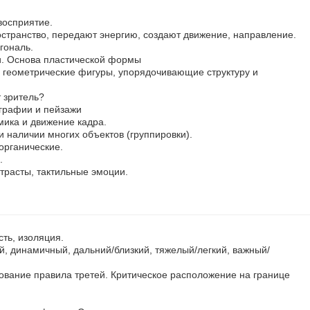
восприятие.
остранство, передают энергию, создают движение, направление.
гональ.
и. Основа пластической формы
геометрические фигуры, упорядочивающие структуру и
 зритель?
графии и пейзажи
ика и движение кадра.
и наличии многих объектов (группировки).
органические.
.
нтрасты, тактильные эмоции.
сть, изоляция.
, динамичный, дальний/близкий, тяжелый/легкий, важный/
ование правила третей. Критическое расположение на границе