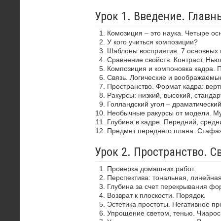
Урок 1. Введение. Глав
Комозиция – это наука. Четыре ос
У кого учиться композиции?
Шаблоны восприятия. 7 основных 
Сравнение свойств. Контраст. Нью
Композиция и компоновка кадра. 
Связь. Логические и воображаемы
Пространство. Формат кадра: верти
Ракурсы: низкий, высокий, стандар
Голландский угол – драматически
Необычные ракурсы от модели. Му
Глубина в кадре. Передний, средн
Предмет переднего плана. Стафа
Урок 2. Пространство. С
Проверка домашних работ.
Перспектива: тональная, линейная
Глубина за счет перекрывания фор
Возврат к плоскости. Порядок.
Эстетика простоты. Негативное пр
Упрощение светом, тенью. Чиароск