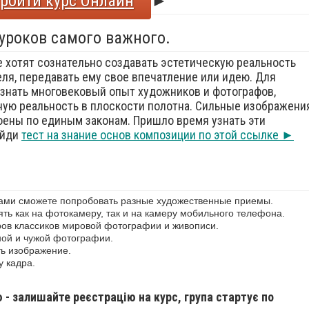
ройти курс Онлайн
►
 уроков самого важного.
е хотят сознательно создавать эстетическую реальность
еля, передавать ему свое впечатление или идею. Для
знать многовековый опыт художников и фотографов,
ую реальность в плоскости полотна. Сильные изображения
оены по единым законам. Пришло время узнать эти
ойди
тест на знание основ композиции по этой ссылке ►
сами сможете попробовать разные художественные приемы.
ь как на фотокамеру, так и на камеру мобильного телефона.
ов классиков мировой фотографии и живописи.
ной и чужой фотографии.
ь изображение.
у кадра.
ю - залишайте реєстрацію на курс, група стартує по