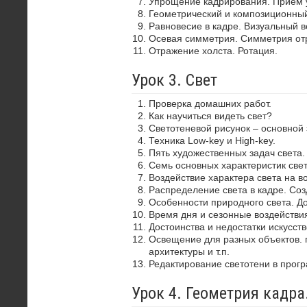
Упрощение кадрирования. Прием 
Геометрический и композиционный
Равновесие в кадре. Визуальный в
Осевая симметрия. Симметрия от
Отражение холста. Ротация.
Урок 3. Свет
Проверка домашних работ.
Как научиться видеть свет?
Светотеневой рисунок – основной
Техника Low-key и High-key.
Пять художественных задач света.
Семь основных характеристик свет
Воздействие характера света на в
Распределение света в кадре. Со
Особенности природного света. До
Время дня и сезонные воздействия
Достоинства и недостатки искусств
Освещение для разных объектов. 
архитектуры и т.п.
Редактирование светотени в прог
Урок 4. Геометрия кадр