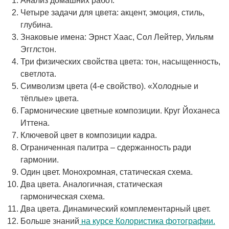
Анализ домашних работ.
Четыре задачи для цвета: акцент, эмоция, стиль,
глубина.
Знаковые имена: Эрнст Хаас, Сол Лейтер, Уильям
Эгглстон.
Три физических свойства цвета: тон, насыщенность,
светлота.
Символизм цвета (4-е свойство). «Холодные и
тёплые» цвета.
Гармонические цветные композиции. Круг Йоханеса
Иттена.
Ключевой цвет в композиции кадра.
Ограниченная палитра – сдержанность ради
гармонии.
Один цвет. Монохромная, статическая схема.
Два цвета. Аналогичная, статическая
гармоническая схема.
Два цвета. Динамический комплементарный цвет.
Больше знаний
на курсе Колористика фотографии.