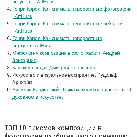
искусства. ArtHuss
Генри Кэрол. Как снимать невероятные фотографии
| ArtHuss
Генри Кэрол. Как снимать невероятные пейзажи
| ArtHuss
Генри Кэрол. Как снимать невероятные
портреты ArtHuss
Мифология композиция в фотографии. Андрей
Зейгарник
.
Как люди видят. Дмитрий Чернышев
.
Искусство и визуальное восприятие. Рудольф
Арнхейм.
Василий Кандинский. Точка и линия на плоскости. О
духовном в искусстве.
ТОП 10 приемов композиции в
фотографии наиболее часто применяют