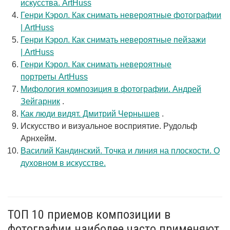
искусства. ArtHuss
Генри Кэрол. Как снимать невероятные фотографии
| ArtHuss
Генри Кэрол. Как снимать невероятные пейзажи
| ArtHuss
Генри Кэрол. Как снимать невероятные
портреты ArtHuss
Мифология композиция в фотографии. Андрей
Зейгарник
.
Как люди видят. Дмитрий Чернышев
.
Искусство и визуальное восприятие. Рудольф
Арнхейм.
Василий Кандинский. Точка и линия на плоскости. О
духовном в искусстве.
ТОП 10 приемов композиции в
фотографии наиболее часто применяют