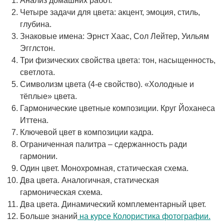
Анализ домашних работ.
Четыре задачи для цвета: акцент, эмоция, стиль,
глубина.
Знаковые имена: Эрнст Хаас, Сол Лейтер, Уильям
Эгглстон.
Три физических свойства цвета: тон, насыщенность,
светлота.
Символизм цвета (4-е свойство). «Холодные и
тёплые» цвета.
Гармонические цветные композиции. Круг Йоханеса
Иттена.
Ключевой цвет в композиции кадра.
Ограниченная палитра – сдержанность ради
гармонии.
Один цвет. Монохромная, статическая схема.
Два цвета. Аналогичная, статическая
гармоническая схема.
Два цвета. Динамический комплементарный цвет.
Больше знаний
на курсе Колористика фотографии.