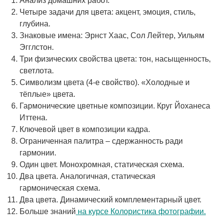
Анализ домашних работ.
Четыре задачи для цвета: акцент, эмоция, стиль,
глубина.
Знаковые имена: Эрнст Хаас, Сол Лейтер, Уильям
Эгглстон.
Три физических свойства цвета: тон, насыщенность,
светлота.
Символизм цвета (4-е свойство). «Холодные и
тёплые» цвета.
Гармонические цветные композиции. Круг Йоханеса
Иттена.
Ключевой цвет в композиции кадра.
Ограниченная палитра – сдержанность ради
гармонии.
Один цвет. Монохромная, статическая схема.
Два цвета. Аналогичная, статическая
гармоническая схема.
Два цвета. Динамический комплементарный цвет.
Больше знаний
на курсе Колористика фотографии.