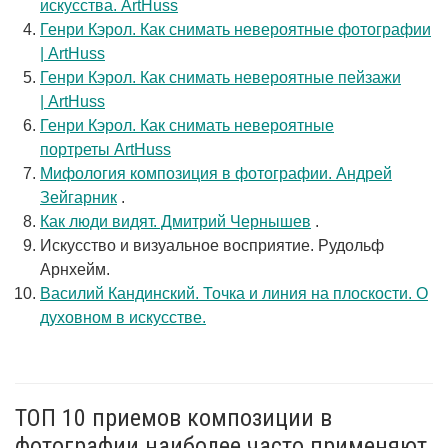
искусства. ArtHuss
Генри Кэрол. Как снимать невероятные фотографии
| ArtHuss
Генри Кэрол. Как снимать невероятные пейзажи
| ArtHuss
Генри Кэрол. Как снимать невероятные
портреты ArtHuss
Мифология композиция в фотографии. Андрей
Зейгарник
.
Как люди видят. Дмитрий Чернышев
.
Искусство и визуальное восприятие. Рудольф
Арнхейм.
Василий Кандинский. Точка и линия на плоскости. О
духовном в искусстве.
ТОП 10 приемов композиции в
фотографии наиболее часто применяют