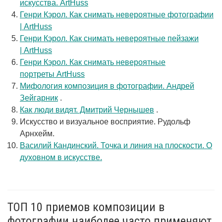
искусства. ArtHuss
Генри Кэрол. Как снимать невероятные фотографии
| ArtHuss
Генри Кэрол. Как снимать невероятные пейзажи
| ArtHuss
Генри Кэрол. Как снимать невероятные
портреты ArtHuss
Мифология композиция в фотографии. Андрей
Зейгарник
.
Как люди видят. Дмитрий Чернышев
.
Искусство и визуальное восприятие. Рудольф
Арнхейм.
Василий Кандинский. Точка и линия на плоскости. О
духовном в искусстве.
ТОП 10 приемов композиции в
фотографии наиболее часто применяют