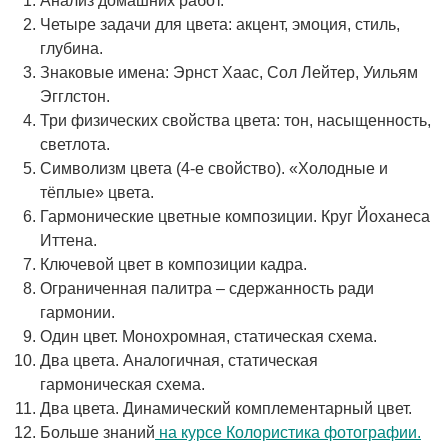
Анализ домашних работ.
Четыре задачи для цвета: акцент, эмоция, стиль,
глубина.
Знаковые имена: Эрнст Хаас, Сол Лейтер, Уильям
Эгглстон.
Три физических свойства цвета: тон, насыщенность,
светлота.
Символизм цвета (4-е свойство). «Холодные и
тёплые» цвета.
Гармонические цветные композиции. Круг Йоханеса
Иттена.
Ключевой цвет в композиции кадра.
Ограниченная палитра – сдержанность ради
гармонии.
Один цвет. Монохромная, статическая схема.
Два цвета. Аналогичная, статическая
гармоническая схема.
Два цвета. Динамический комплементарный цвет.
Больше знаний
на курсе Колористика фотографии.