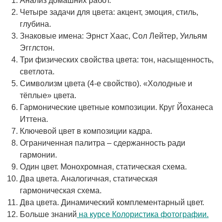
Анализ домашних работ.
Четыре задачи для цвета: акцент, эмоция, стиль,
глубина.
Знаковые имена: Эрнст Хаас, Сол Лейтер, Уильям
Эгглстон.
Три физических свойства цвета: тон, насыщенность,
светлота.
Символизм цвета (4-е свойство). «Холодные и
тёплые» цвета.
Гармонические цветные композиции. Круг Йоханеса
Иттена.
Ключевой цвет в композиции кадра.
Ограниченная палитра – сдержанность ради
гармонии.
Один цвет. Монохромная, статическая схема.
Два цвета. Аналогичная, статическая
гармоническая схема.
Два цвета. Динамический комплементарный цвет.
Больше знаний
на курсе Колористика фотографии.