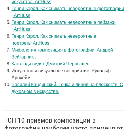
искусства. ArtHuss
Генри Кэрол. Как снимать невероятные фотографии
| ArtHuss
Генри Кэрол. Как снимать невероятные пейзажи
| ArtHuss
Генри Кэрол. Как снимать невероятные
портреты ArtHuss
Мифология композиция в фотографии. Андрей
Зейгарник
.
Как люди видят. Дмитрий Чернышев
.
Искусство и визуальное восприятие. Рудольф
Арнхейм.
Василий Кандинский. Точка и линия на плоскости. О
духовном в искусстве.
ТОП 10 приемов композиции в
фотографии наиболее часто применяют