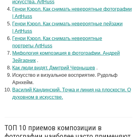
искусства. ArtHuss
Генри Кэрол. Как снимать невероятные фотографии
| ArtHuss
Генри Кэрол. Как снимать невероятные пейзажи
| ArtHuss
Генри Кэрол. Как снимать невероятные
портреты ArtHuss
Мифология композиция в фотографии. Андрей
Зейгарник
.
Как люди видят. Дмитрий Чернышев
.
Искусство и визуальное восприятие. Рудольф
Арнхейм.
Василий Кандинский. Точка и линия на плоскости. О
духовном в искусстве.
ТОП 10 приемов композиции в
фотографии наиболее часто применяют