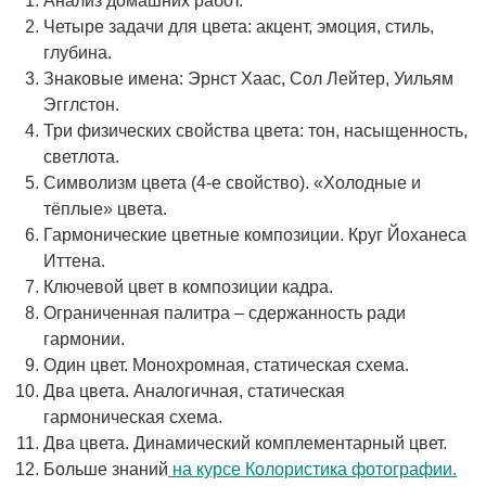
Анализ домашних работ.
Четыре задачи для цвета: акцент, эмоция, стиль,
глубина.
Знаковые имена: Эрнст Хаас, Сол Лейтер, Уильям
Эгглстон.
Три физических свойства цвета: тон, насыщенность,
светлота.
Символизм цвета (4-е свойство). «Холодные и
тёплые» цвета.
Гармонические цветные композиции. Круг Йоханеса
Иттена.
Ключевой цвет в композиции кадра.
Ограниченная палитра – сдержанность ради
гармонии.
Один цвет. Монохромная, статическая схема.
Два цвета. Аналогичная, статическая
гармоническая схема.
Два цвета. Динамический комплементарный цвет.
Больше знаний
на курсе Колористика фотографии.