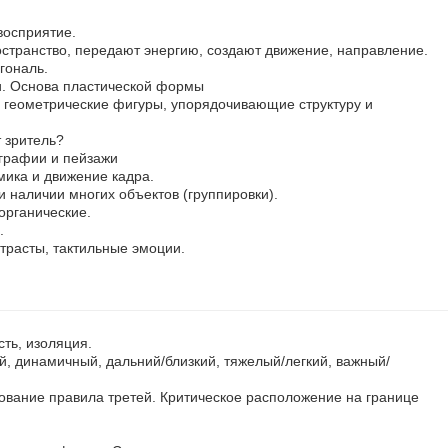
восприятие.
остранство, передают энергию, создают движение, направление.
гональ.
и. Основа пластической формы
геометрические фигуры, упорядочивающие структуру и
 зритель?
графии и пейзажи
ика и движение кадра.
и наличии многих объектов (группировки).
органические.
.
нтрасты, тактильные эмоции.
сть, изоляция.
, динамичный, дальний/близкий, тяжелый/легкий, важный/
ование правила третей. Критическое расположение на границе