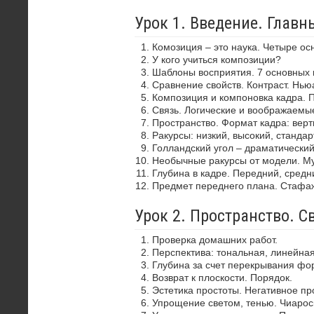
Урок 1. Введение. Глав
Комозиция – это наука. Четыре ос
У кого учиться композиции?
Шаблоны восприятия. 7 основных 
Сравнение свойств. Контраст. Нью
Композиция и компоновка кадра. 
Связь. Логические и воображаемы
Пространство. Формат кадра: верти
Ракурсы: низкий, высокий, стандар
Голландский угол – драматически
Необычные ракурсы от модели. Му
Глубина в кадре. Передний, средн
Предмет переднего плана. Стафа
Урок 2. Пространство. С
Проверка домашних работ.
Перспектива: тональная, линейная
Глубина за счет перекрывания фор
Возврат к плоскости. Порядок.
Эстетика простоты. Негативное пр
Упрощение светом, тенью. Чиароск