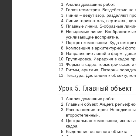
Анализ домашних работ.
Голая геометрия. Воздействие на 
Линии – ведут взор, разделяют пр
Линии горизонталь, вертикаль, диа
Плавные линии. S-образные лини
Невидимые линии. Воображаемые 
усиливающие восприятие.
Портрет композиции. Куда смотрит
Композиция в архитектурной фото
Направление линий и форм: динам
Группировка. Иерархия в кадре пр
Формы в кадре: геометрические и 
Ритмы, аритмия. Патерны порядка
Текстура. Дистанция к объекту, ко
Урок 5. Главный объект
Анализ домашних работ.
Главный объект. Акцент, рельефно
Расположение героя. Неподвижный
второстепенный.
Центральная композиция, использ
кадра.
Выделение основного объекта.