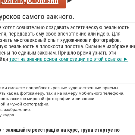
ройти курс Онлайн
►
 уроков самого важного.
е хотят сознательно создавать эстетическую реальность
еля, передавать ему свое впечатление или идею. Для
знать многовековый опыт художников и фотографов,
ую реальность в плоскости полотна. Сильные изображения
оены по единым законам. Пришло время узнать эти
ойди
тест на знание основ композиции по этой ссылке ►
сами сможете попробовать разные художественные приемы.
ь как на фотокамеру, так и на камеру мобильного телефона.
ов классиков мировой фотографии и живописи.
ной и чужой фотографии.
ь изображение.
у кадра.
ю - залишайте реєстрацію на курс, група стартує по