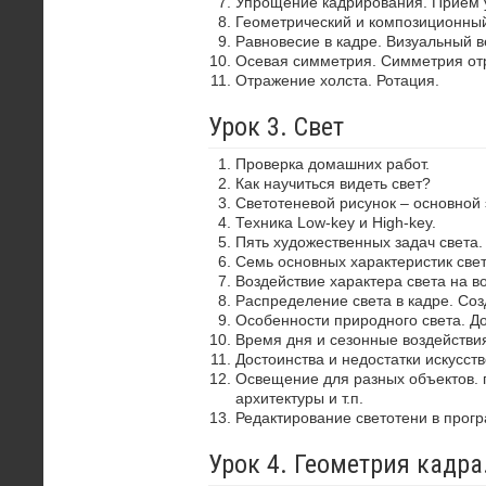
Упрощение кадрирования. Прием 
Геометрический и композиционный
Равновесие в кадре. Визуальный в
Осевая симметрия. Симметрия от
Отражение холста. Ротация.
Урок 3. Свет
Проверка домашних работ.
Как научиться видеть свет?
Светотеневой рисунок – основной
Техника Low-key и High-key.
Пять художественных задач света.
Семь основных характеристик свет
Воздействие характера света на в
Распределение света в кадре. Со
Особенности природного света. До
Время дня и сезонные воздействия
Достоинства и недостатки искусств
Освещение для разных объектов. 
архитектуры и т.п.
Редактирование светотени в прог
Урок 4. Геометрия кадр