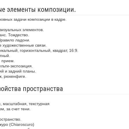
ные элементы композиции.
новных задачи композиции в кадре.
визуальных элементов.
анс. Тождество.
Правило ладони.
е художественные связи.
кальный, горизонтальный, квадрат, 16:9.
тный.
й прием.
льти-экспозиция.
ий и задний планы.
ж, рюкенфиге.
войства пространства
, масштабная, текстурная
м, за счет тени.
остранство.
уро (Chiaroscuro)