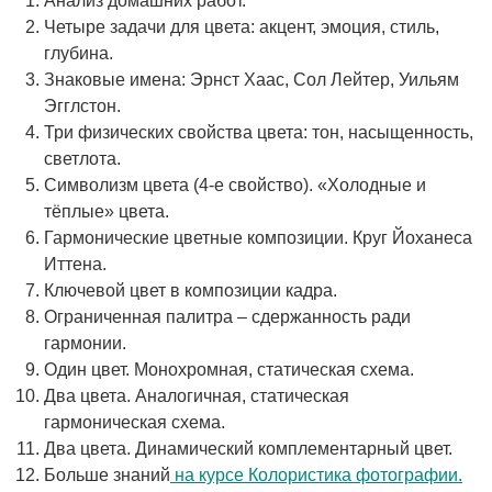
Анализ домашних работ.
Четыре задачи для цвета: акцент, эмоция, стиль,
глубина.
Знаковые имена: Эрнст Хаас, Сол Лейтер, Уильям
Эгглстон.
Три физических свойства цвета: тон, насыщенность,
светлота.
Символизм цвета (4-е свойство). «Холодные и
тёплые» цвета.
Гармонические цветные композиции. Круг Йоханеса
Иттена.
Ключевой цвет в композиции кадра.
Ограниченная палитра – сдержанность ради
гармонии.
Один цвет. Монохромная, статическая схема.
Два цвета. Аналогичная, статическая
гармоническая схема.
Два цвета. Динамический комплементарный цвет.
Больше знаний
на курсе Колористика фотографии.