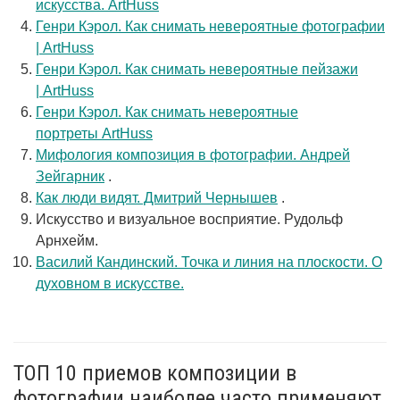
искусства. ArtHuss
Генри Кэрол. Как снимать невероятные фотографии
| ArtHuss
Генри Кэрол. Как снимать невероятные пейзажи
| ArtHuss
Генри Кэрол. Как снимать невероятные
портреты ArtHuss
Мифология композиция в фотографии. Андрей
Зейгарник
.
Как люди видят. Дмитрий Чернышев
.
Искусство и визуальное восприятие. Рудольф
Арнхейм.
Василий Кандинский. Точка и линия на плоскости. О
духовном в искусстве.
ТОП 10 приемов композиции в
фотографии наиболее часто применяют