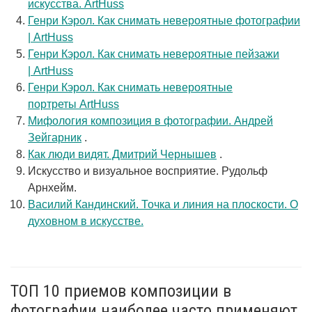
искусства. ArtHuss
Генри Кэрол. Как снимать невероятные фотографии
| ArtHuss
Генри Кэрол. Как снимать невероятные пейзажи
| ArtHuss
Генри Кэрол. Как снимать невероятные
портреты ArtHuss
Мифология композиция в фотографии. Андрей
Зейгарник
.
Как люди видят. Дмитрий Чернышев
.
Искусство и визуальное восприятие. Рудольф
Арнхейм.
Василий Кандинский. Точка и линия на плоскости. О
духовном в искусстве.
ТОП 10 приемов композиции в
фотографии наиболее часто применяют