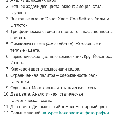
Анализ домашних работ.
Четыре задачи для цвета: акцент, эмоция, стиль,
глубина.
Знаковые имена: Эрнст Хаас, Сол Лейтер, Уильям
Эгглстон.
Три физических свойства цвета: тон, насыщенность,
светлота.
Символизм цвета (4-е свойство). «Холодные и
тёплые» цвета.
Гармонические цветные композиции. Круг Йоханеса
Иттена.
Ключевой цвет в композиции кадра.
Ограниченная палитра – сдержанность ради
гармонии.
Один цвет. Монохромная, статическая схема.
Два цвета. Аналогичная, статическая
гармоническая схема.
Два цвета. Динамический комплементарный цвет.
Больше знаний
на курсе Колористика фотографии.