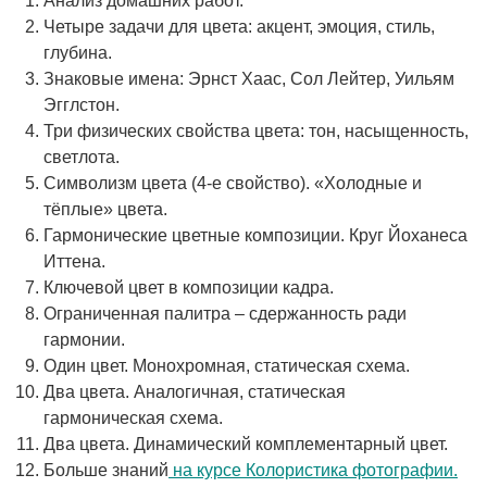
Анализ домашних работ.
Четыре задачи для цвета: акцент, эмоция, стиль,
глубина.
Знаковые имена: Эрнст Хаас, Сол Лейтер, Уильям
Эгглстон.
Три физических свойства цвета: тон, насыщенность,
светлота.
Символизм цвета (4-е свойство). «Холодные и
тёплые» цвета.
Гармонические цветные композиции. Круг Йоханеса
Иттена.
Ключевой цвет в композиции кадра.
Ограниченная палитра – сдержанность ради
гармонии.
Один цвет. Монохромная, статическая схема.
Два цвета. Аналогичная, статическая
гармоническая схема.
Два цвета. Динамический комплементарный цвет.
Больше знаний
на курсе Колористика фотографии.