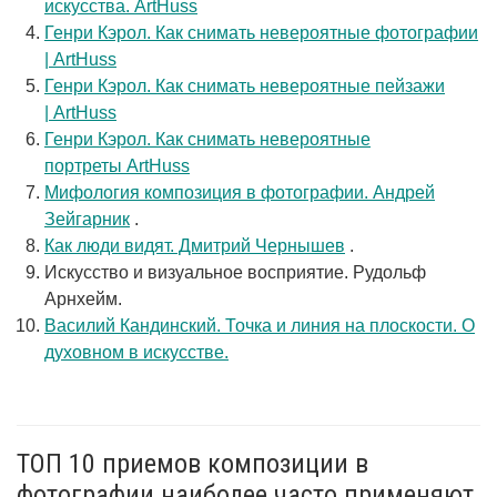
искусства. ArtHuss
Генри Кэрол. Как снимать невероятные фотографии
| ArtHuss
Генри Кэрол. Как снимать невероятные пейзажи
| ArtHuss
Генри Кэрол. Как снимать невероятные
портреты ArtHuss
Мифология композиция в фотографии. Андрей
Зейгарник
.
Как люди видят. Дмитрий Чернышев
.
Искусство и визуальное восприятие. Рудольф
Арнхейм.
Василий Кандинский. Точка и линия на плоскости. О
духовном в искусстве.
ТОП 10 приемов композиции в
фотографии наиболее часто применяют