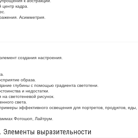
упрощения к абстракции.
 центр кадра.
ес.
ражения. Асимметрия.
 элемент создания настроения.
а.
осприятие образа.
здание глубины с помощью градиента светотени.
стоинства и недостатки.
 на светотеневой рисунок.
енного света.
примеры эффективного освещения для портретов, продуктов, еды,
раммах Фотошоп, Лайтрум.
а. Элементы выразительности