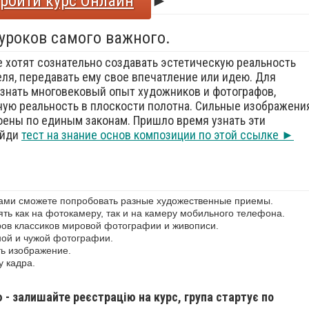
ройти курс Онлайн
►
 уроков самого важного.
е хотят сознательно создавать эстетическую реальность
еля, передавать ему свое впечатление или идею. Для
знать многовековый опыт художников и фотографов,
ую реальность в плоскости полотна. Сильные изображения
оены по единым законам. Пришло время узнать эти
ойди
тест на знание основ композиции по этой ссылке ►
сами сможете попробовать разные художественные приемы.
ь как на фотокамеру, так и на камеру мобильного телефона.
ов классиков мировой фотографии и живописи.
ной и чужой фотографии.
ь изображение.
у кадра.
ю - залишайте реєстрацію на курс, група стартує по