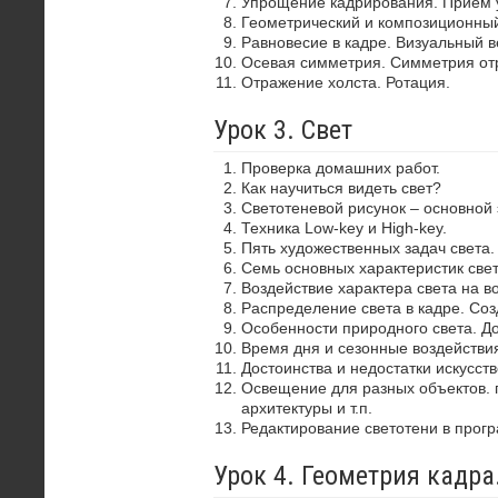
Упрощение кадрирования. Прием 
Геометрический и композиционный
Равновесие в кадре. Визуальный в
Осевая симметрия. Симметрия от
Отражение холста. Ротация.
Урок 3. Свет
Проверка домашних работ.
Как научиться видеть свет?
Светотеневой рисунок – основной
Техника Low-key и High-key.
Пять художественных задач света.
Семь основных характеристик свет
Воздействие характера света на в
Распределение света в кадре. Со
Особенности природного света. До
Время дня и сезонные воздействия
Достоинства и недостатки искусств
Освещение для разных объектов. 
архитектуры и т.п.
Редактирование светотени в прог
Урок 4. Геометрия кадр