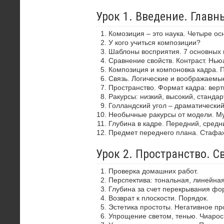
Урок 1. Введение. Глав
Комозиция – это наука. Четыре ос
У кого учиться композиции?
Шаблоны восприятия. 7 основных 
Сравнение свойств. Контраст. Нью
Композиция и компоновка кадра. 
Связь. Логические и воображаемы
Пространство. Формат кадра: верти
Ракурсы: низкий, высокий, стандар
Голландский угол – драматически
Необычные ракурсы от модели. Му
Глубина в кадре. Передний, средн
Предмет переднего плана. Стафа
Урок 2. Пространство. С
Проверка домашних работ.
Перспектива: тональная, линейная
Глубина за счет перекрывания фор
Возврат к плоскости. Порядок.
Эстетика простоты. Негативное пр
Упрощение светом, тенью. Чиароск