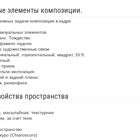
ные элементы композиции.
новных задачи композиции в кадре.
визуальных элементов.
анс. Тождество.
Правило ладони.
е художественные связи.
кальный, горизонтальный, квадрат, 16:9.
тный.
й прием.
льти-экспозиция.
ий и задний планы.
ж, рюкенфиге.
войства пространства
, масштабная, текстурная
м, за счет тени.
остранство.
уро (Chiaroscuro)