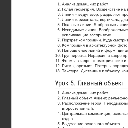
Анализ домашних работ.
Голая геометрия. Воздействие на 
Линии – ведут взор, разделяют пр
Линии горизонталь, вертикаль, диа
Плавные линии. S-образные лини
Невидимые линии. Воображаемые 
усиливающие восприятие.
Портрет композиции. Куда смотрит
Композиция в архитектурной фото
Направление линий и форм: динам
Группировка. Иерархия в кадре пр
Формы в кадре: геометрические и 
Ритмы, аритмия. Патерны порядка
Текстура. Дистанция к объекту, ко
Урок 5. Главный объект
Анализ домашних работ.
Главный объект. Акцент, рельефно
Расположение героя. Неподвижный
второстепенный.
Центральная композиция, использ
кадра.
Выделение основного объекта.