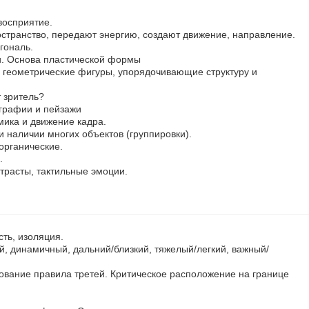
восприятие.
остранство, передают энергию, создают движение, направление.
гональ.
и. Основа пластической формы
геометрические фигуры, упорядочивающие структуру и
 зритель?
графии и пейзажи
ика и движение кадра.
и наличии многих объектов (группировки).
органические.
.
нтрасты, тактильные эмоции.
сть, изоляция.
, динамичный, дальний/близкий, тяжелый/легкий, важный/
ование правила третей. Критическое расположение на границе