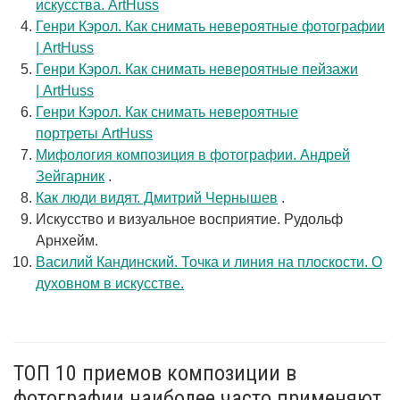
искусства. ArtHuss
Генри Кэрол. Как снимать невероятные фотографии
| ArtHuss
Генри Кэрол. Как снимать невероятные пейзажи
| ArtHuss
Генри Кэрол. Как снимать невероятные
портреты ArtHuss
Мифология композиция в фотографии. Андрей
Зейгарник
.
Как люди видят. Дмитрий Чернышев
.
Искусство и визуальное восприятие. Рудольф
Арнхейм.
Василий Кандинский. Точка и линия на плоскости. О
духовном в искусстве.
ТОП 10 приемов композиции в
фотографии наиболее часто применяют