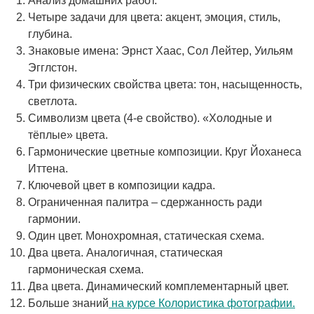
Анализ домашних работ.
Четыре задачи для цвета: акцент, эмоция, стиль,
глубина.
Знаковые имена: Эрнст Хаас, Сол Лейтер, Уильям
Эгглстон.
Три физических свойства цвета: тон, насыщенность,
светлота.
Символизм цвета (4-е свойство). «Холодные и
тёплые» цвета.
Гармонические цветные композиции. Круг Йоханеса
Иттена.
Ключевой цвет в композиции кадра.
Ограниченная палитра – сдержанность ради
гармонии.
Один цвет. Монохромная, статическая схема.
Два цвета. Аналогичная, статическая
гармоническая схема.
Два цвета. Динамический комплементарный цвет.
Больше знаний
на курсе Колористика фотографии.