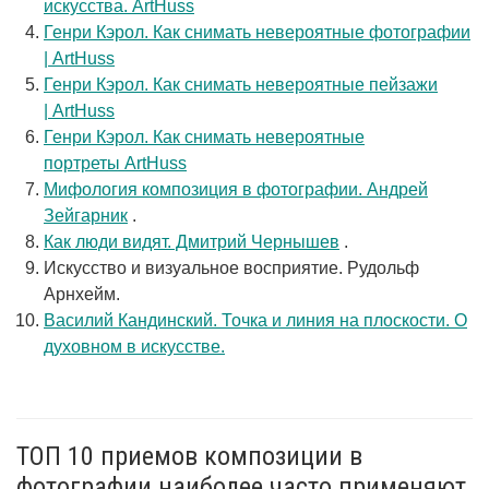
искусства. ArtHuss
Генри Кэрол. Как снимать невероятные фотографии
| ArtHuss
Генри Кэрол. Как снимать невероятные пейзажи
| ArtHuss
Генри Кэрол. Как снимать невероятные
портреты ArtHuss
Мифология композиция в фотографии. Андрей
Зейгарник
.
Как люди видят. Дмитрий Чернышев
.
Искусство и визуальное восприятие. Рудольф
Арнхейм.
Василий Кандинский. Точка и линия на плоскости. О
духовном в искусстве.
ТОП 10 приемов композиции в
фотографии наиболее часто применяют