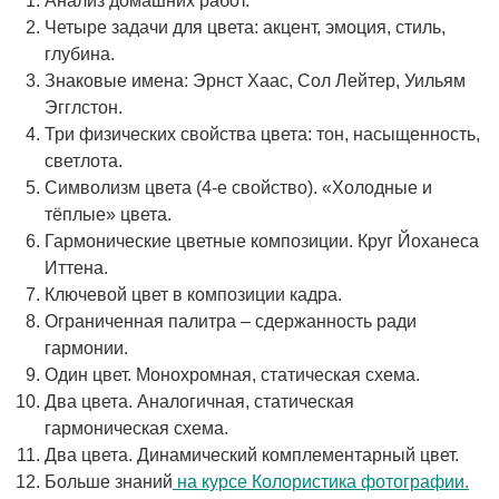
Анализ домашних работ.
Четыре задачи для цвета: акцент, эмоция, стиль,
глубина.
Знаковые имена: Эрнст Хаас, Сол Лейтер, Уильям
Эгглстон.
Три физических свойства цвета: тон, насыщенность,
светлота.
Символизм цвета (4-е свойство). «Холодные и
тёплые» цвета.
Гармонические цветные композиции. Круг Йоханеса
Иттена.
Ключевой цвет в композиции кадра.
Ограниченная палитра – сдержанность ради
гармонии.
Один цвет. Монохромная, статическая схема.
Два цвета. Аналогичная, статическая
гармоническая схема.
Два цвета. Динамический комплементарный цвет.
Больше знаний
на курсе Колористика фотографии.