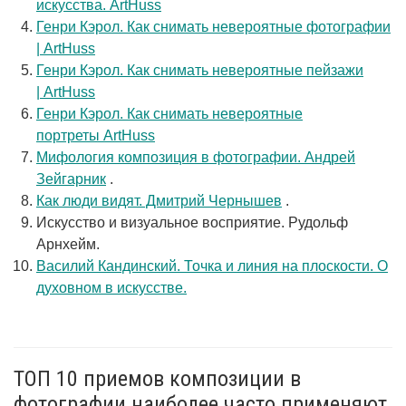
искусства. ArtHuss
Генри Кэрол. Как снимать невероятные фотографии
| ArtHuss
Генри Кэрол. Как снимать невероятные пейзажи
| ArtHuss
Генри Кэрол. Как снимать невероятные
портреты ArtHuss
Мифология композиция в фотографии. Андрей
Зейгарник
.
Как люди видят. Дмитрий Чернышев
.
Искусство и визуальное восприятие. Рудольф
Арнхейм.
Василий Кандинский. Точка и линия на плоскости. О
духовном в искусстве.
ТОП 10 приемов композиции в
фотографии наиболее часто применяют