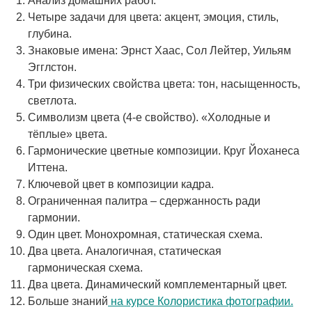
Анализ домашних работ.
Четыре задачи для цвета: акцент, эмоция, стиль,
глубина.
Знаковые имена: Эрнст Хаас, Сол Лейтер, Уильям
Эгглстон.
Три физических свойства цвета: тон, насыщенность,
светлота.
Символизм цвета (4-е свойство). «Холодные и
тёплые» цвета.
Гармонические цветные композиции. Круг Йоханеса
Иттена.
Ключевой цвет в композиции кадра.
Ограниченная палитра – сдержанность ради
гармонии.
Один цвет. Монохромная, статическая схема.
Два цвета. Аналогичная, статическая
гармоническая схема.
Два цвета. Динамический комплементарный цвет.
Больше знаний
на курсе Колористика фотографии.