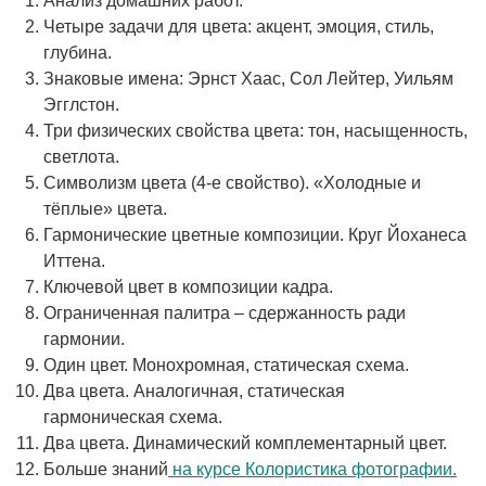
Анализ домашних работ.
Четыре задачи для цвета: акцент, эмоция, стиль,
глубина.
Знаковые имена: Эрнст Хаас, Сол Лейтер, Уильям
Эгглстон.
Три физических свойства цвета: тон, насыщенность,
светлота.
Символизм цвета (4-е свойство). «Холодные и
тёплые» цвета.
Гармонические цветные композиции. Круг Йоханеса
Иттена.
Ключевой цвет в композиции кадра.
Ограниченная палитра – сдержанность ради
гармонии.
Один цвет. Монохромная, статическая схема.
Два цвета. Аналогичная, статическая
гармоническая схема.
Два цвета. Динамический комплементарный цвет.
Больше знаний
на курсе Колористика фотографии.