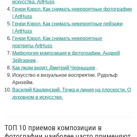
искусства. ArtHuss
Генри Кэрол. Как снимать невероятные фотографии
| ArtHuss
Генри Кэрол. Как снимать невероятные пейзажи
| ArtHuss
Генри Кэрол. Как снимать невероятные
портреты ArtHuss
Мифология композиция в фотографии. Андрей
Зейгарник
.
Как люди видят. Дмитрий Чернышев
.
Искусство и визуальное восприятие. Рудольф
Арнхейм.
Василий Кандинский. Точка и линия на плоскости. О
духовном в искусстве.
ТОП 10 приемов композиции в
фотографии наиболее часто применяют