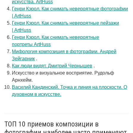
искусства. ArtHuss
Генри Кэрол. Как снимать невероятные фотографии
| ArtHuss
Генри Кэрол. Как снимать невероятные пейзажи
| ArtHuss
Генри Кэрол. Как снимать невероятные
портреты ArtHuss
Мифология композиция в фотографии. Андрей
Зейгарник
.
Как люди видят. Дмитрий Чернышев
.
Искусство и визуальное восприятие. Рудольф
Арнхейм.
Василий Кандинский. Точка и линия на плоскости. О
духовном в искусстве.
ТОП 10 приемов композиции в
фотографии наиболее часто применяют