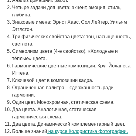
Анализ домашних работ.
Четыре задачи для цвета: акцент, эмоция, стиль,
глубина.
Знаковые имена: Эрнст Хаас, Сол Лейтер, Уильям
Эгглстон.
Три физических свойства цвета: тон, насыщенность,
светлота.
Символизм цвета (4-е свойство). «Холодные и
тёплые» цвета.
Гармонические цветные композиции. Круг Йоханеса
Иттена.
Ключевой цвет в композиции кадра.
Ограниченная палитра – сдержанность ради
гармонии.
Один цвет. Монохромная, статическая схема.
Два цвета. Аналогичная, статическая
гармоническая схема.
Два цвета. Динамический комплементарный цвет.
Больше знаний
на курсе Колористика фотографии.