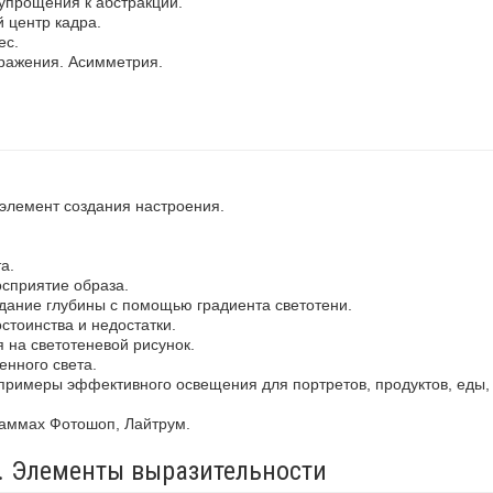
упрощения к абстракции.
 центр кадра.
ес.
ражения. Асимметрия.
 элемент создания настроения.
а.
осприятие образа.
здание глубины с помощью градиента светотени.
стоинства и недостатки.
 на светотеневой рисунок.
енного света.
примеры эффективного освещения для портретов, продуктов, еды,
раммах Фотошоп, Лайтрум.
а. Элементы выразительности