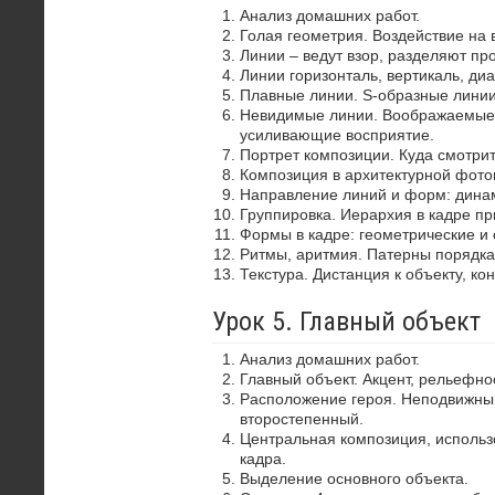
Анализ домашних работ.
Голая геометрия. Воздействие на 
Линии – ведут взор, разделяют пр
Линии горизонталь, вертикаль, диа
Плавные линии. S-образные лини
Невидимые линии. Воображаемые 
усиливающие восприятие.
Портрет композиции. Куда смотрит
Композиция в архитектурной фото
Направление линий и форм: динам
Группировка. Иерархия в кадре пр
Формы в кадре: геометрические и 
Ритмы, аритмия. Патерны порядка
Текстура. Дистанция к объекту, ко
Урок 5. Главный объект
Анализ домашних работ.
Главный объект. Акцент, рельефно
Расположение героя. Неподвижный
второстепенный.
Центральная композиция, использ
кадра.
Выделение основного объекта.