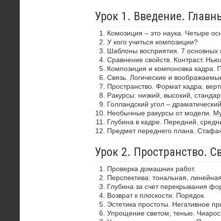
Урок 1. Введение. Глав
Комозиция – это наука. Четыре ос
У кого учиться композиции?
Шаблоны восприятия. 7 основных 
Сравнение свойств. Контраст. Нью
Композиция и компоновка кадра. 
Связь. Логические и воображаемы
Пространство. Формат кадра: верти
Ракурсы: низкий, высокий, стандар
Голландский угол – драматически
Необычные ракурсы от модели. Му
Глубина в кадре. Передний, средн
Предмет переднего плана. Стафа
Урок 2. Пространство. С
Проверка домашних работ.
Перспектива: тональная, линейная
Глубина за счет перекрывания фор
Возврат к плоскости. Порядок.
Эстетика простоты. Негативное пр
Упрощение светом, тенью. Чиароск