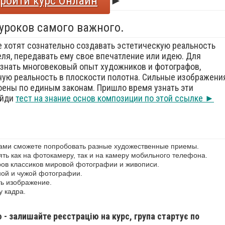
ройти курс Онлайн
►
 уроков самого важного.
е хотят сознательно создавать эстетическую реальность
еля, передавать ему свое впечатление или идею. Для
знать многовековый опыт художников и фотографов,
ую реальность в плоскости полотна. Сильные изображения
оены по единым законам. Пришло время узнать эти
ойди
тест на знание основ композиции по этой ссылке ►
сами сможете попробовать разные художественные приемы.
ь как на фотокамеру, так и на камеру мобильного телефона.
ов классиков мировой фотографии и живописи.
ной и чужой фотографии.
ь изображение.
у кадра.
ю - залишайте реєстрацію на курс, група стартує по