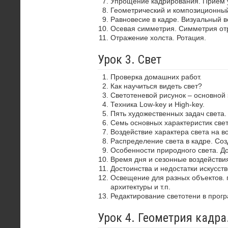
Упрощение кадрирования. Прием 
Геометрический и композиционный
Равновесие в кадре. Визуальный в
Осевая симметрия. Симметрия от
Отражение холста. Ротация.
Урок 3. Свет
Проверка домашних работ.
Как научиться видеть свет?
Светотеневой рисунок – основной
Техника Low-key и High-key.
Пять художественных задач света.
Семь основных характеристик свет
Воздействие характера света на в
Распределение света в кадре. Со
Особенности природного света. До
Время дня и сезонные воздействия
Достоинства и недостатки искусств
Освещение для разных объектов. 
архитектуры и т.п.
Редактирование светотени в прог
Урок 4. Геометрия кадр