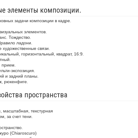
ные элементы композиции.
новных задачи композиции в кадре.
визуальных элементов.
анс. Тождество.
Правило ладони.
е художественные связи.
кальный, горизонтальный, квадрат, 16:9.
тный.
й прием.
льти-экспозиция.
ий и задний планы.
ж, рюкенфиге.
войства пространства
, масштабная, текстурная
м, за счет тени.
остранство.
уро (Chiaroscuro)