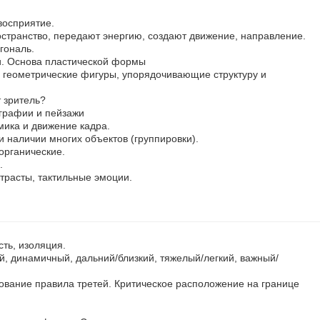
восприятие.
остранство, передают энергию, создают движение, направление.
гональ.
и. Основа пластической формы
геометрические фигуры, упорядочивающие структуру и
 зритель?
графии и пейзажи
ика и движение кадра.
и наличии многих объектов (группировки).
органические.
.
нтрасты, тактильные эмоции.
сть, изоляция.
, динамичный, дальний/близкий, тяжелый/легкий, важный/
ование правила третей. Критическое расположение на границе