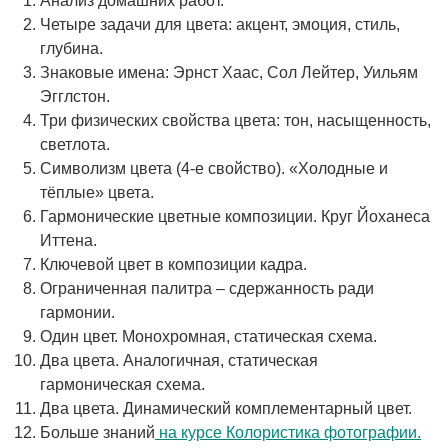
Анализ домашних работ.
Четыре задачи для цвета: акцент, эмоция, стиль,
глубина.
Знаковые имена: Эрнст Хаас, Сол Лейтер, Уильям
Эгглстон.
Три физических свойства цвета: тон, насыщенность,
светлота.
Символизм цвета (4-е свойство). «Холодные и
тёплые» цвета.
Гармонические цветные композиции. Круг Йоханеса
Иттена.
Ключевой цвет в композиции кадра.
Ограниченная палитра – сдержанность ради
гармонии.
Один цвет. Монохромная, статическая схема.
Два цвета. Аналогичная, статическая
гармоническая схема.
Два цвета. Динамический комплементарный цвет.
Больше знаний
на курсе Колористика фотографии.