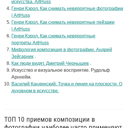
искусства. ArtHuss
Генри Кэрол. Как снимать невероятные фотографии
| ArtHuss
Генри Кэрол. Как снимать невероятные пейзажи
| ArtHuss
Генри Кэрол. Как снимать невероятные
портреты ArtHuss
Мифология композиция в фотографии. Андрей
Зейгарник
.
Как люди видят. Дмитрий Чернышев
.
Искусство и визуальное восприятие. Рудольф
Арнхейм.
Василий Кандинский. Точка и линия на плоскости. О
духовном в искусстве.
ТОП 10 приемов композиции в
фотографии наиболее часто применяют