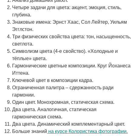
Анализ домашних работ.
Четыре задачи для цвета: акцент, эмоция, стиль,
глубина.
Знаковые имена: Эрнст Хаас, Сол Лейтер, Уильям
Эгглстон.
Три физических свойства цвета: тон, насыщенность,
светлота.
Символизм цвета (4-е свойство). «Холодные и
тёплые» цвета.
Гармонические цветные композиции. Круг Йоханеса
Иттена.
Ключевой цвет в композиции кадра.
Ограниченная палитра – сдержанность ради
гармонии.
Один цвет. Монохромная, статическая схема.
Два цвета. Аналогичная, статическая
гармоническая схема.
Два цвета. Динамический комплементарный цвет.
Больше знаний
на курсе Колористика фотографии.