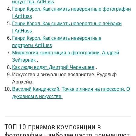
искусства. ArtHuss
Генри Кэрол. Как снимать невероятные фотографии
| ArtHuss
Генри Кэрол. Как снимать невероятные пейзажи
| ArtHuss
Генри Кэрол. Как снимать невероятные
портреты ArtHuss
Мифология композиция в фотографии. Андрей
Зейгарник
.
Как люди видят. Дмитрий Чернышев
.
Искусство и визуальное восприятие. Рудольф
Арнхейм.
Василий Кандинский. Точка и линия на плоскости. О
духовном в искусстве.
ТОП 10 приемов композиции в
фотографии наиболее часто применяют