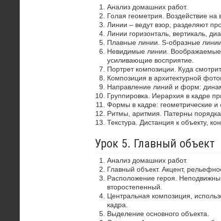
Анализ домашних работ.
Голая геометрия. Воздействие на 
Линии – ведут взор, разделяют пр
Линии горизонталь, вертикаль, диа
Плавные линии. S-образные лини
Невидимые линии. Воображаемые 
усиливающие восприятие.
Портрет композиции. Куда смотрит
Композиция в архитектурной фото
Направление линий и форм: динам
Группировка. Иерархия в кадре пр
Формы в кадре: геометрические и 
Ритмы, аритмия. Патерны порядка
Текстура. Дистанция к объекту, ко
Урок 5. Главный объект
Анализ домашних работ.
Главный объект. Акцент, рельефно
Расположение героя. Неподвижный
второстепенный.
Центральная композиция, использ
кадра.
Выделение основного объекта.