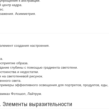
упрощения к абстракции.
 центр кадра.
ес.
ражения. Асимметрия.
 элемент создания настроения.
а.
осприятие образа.
здание глубины с помощью градиента светотени.
стоинства и недостатки.
 на светотеневой рисунок.
енного света.
примеры эффективного освещения для портретов, продуктов, еды,
раммах Фотошоп, Лайтрум.
а. Элементы выразительности