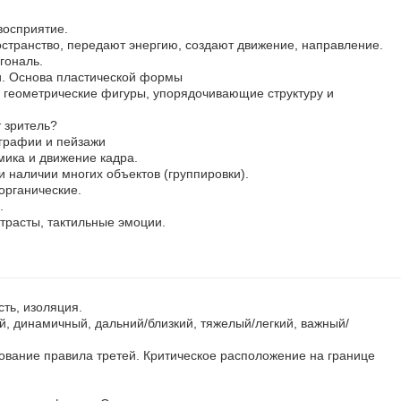
восприятие.
остранство, передают энергию, создают движение, направление.
гональ.
и. Основа пластической формы
геометрические фигуры, упорядочивающие структуру и
 зритель?
графии и пейзажи
ика и движение кадра.
и наличии многих объектов (группировки).
органические.
.
нтрасты, тактильные эмоции.
сть, изоляция.
, динамичный, дальний/близкий, тяжелый/легкий, важный/
ование правила третей. Критическое расположение на границе