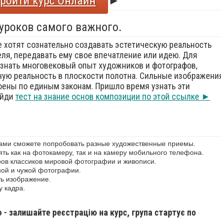
ройти курс Онлайн
►
 уроков самого важного.
е хотят сознательно создавать эстетическую реальность
еля, передавать ему свое впечатление или идею. Для
знать многовековый опыт художников и фотографов,
ую реальность в плоскости полотна. Сильные изображения
оены по единым законам. Пришло время узнать эти
ойди
тест на знание основ композиции по этой ссылке ►
сами сможете попробовать разные художественные приемы.
ь как на фотокамеру, так и на камеру мобильного телефона.
ов классиков мировой фотографии и живописи.
ной и чужой фотографии.
ь изображение.
у кадра.
ю - залишайте реєстрацію на курс, група стартує по