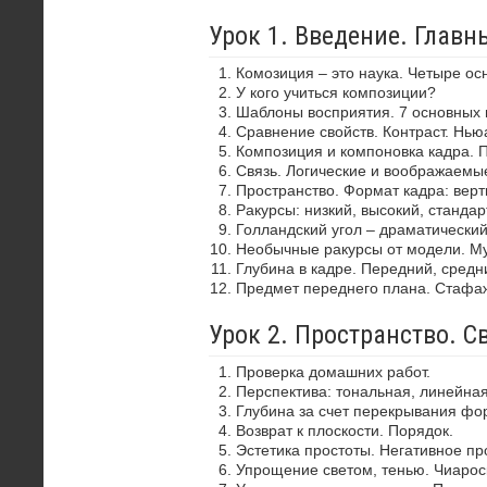
Урок 1. Введение. Глав
Комозиция – это наука. Четыре ос
У кого учиться композиции?
Шаблоны восприятия. 7 основных 
Сравнение свойств. Контраст. Нью
Композиция и компоновка кадра. 
Связь. Логические и воображаемы
Пространство. Формат кадра: верти
Ракурсы: низкий, высокий, стандар
Голландский угол – драматически
Необычные ракурсы от модели. Му
Глубина в кадре. Передний, средн
Предмет переднего плана. Стафа
Урок 2. Пространство. С
Проверка домашних работ.
Перспектива: тональная, линейная
Глубина за счет перекрывания фор
Возврат к плоскости. Порядок.
Эстетика простоты. Негативное пр
Упрощение светом, тенью. Чиароск