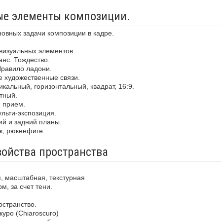
ные элементы композиции.
новных задачи композиции в кадре.
визуальных элементов.
анс. Тождество.
Правило ладони.
е художественные связи.
кальный, горизонтальный, квадрат, 16:9.
тный.
й прием.
льти-экспозиция.
ий и задний планы.
ж, рюкенфиге.
войства пространства
, масштабная, текстурная
м, за счет тени.
остранство.
уро (Chiaroscuro)