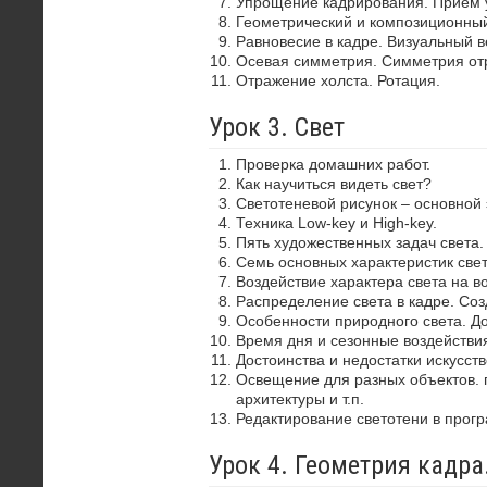
Упрощение кадрирования. Прием 
Геометрический и композиционный
Равновесие в кадре. Визуальный в
Осевая симметрия. Симметрия от
Отражение холста. Ротация.
Урок 3. Свет
Проверка домашних работ.
Как научиться видеть свет?
Светотеневой рисунок – основной
Техника Low-key и High-key.
Пять художественных задач света.
Семь основных характеристик свет
Воздействие характера света на в
Распределение света в кадре. Со
Особенности природного света. До
Время дня и сезонные воздействия
Достоинства и недостатки искусств
Освещение для разных объектов. 
архитектуры и т.п.
Редактирование светотени в прог
Урок 4. Геометрия кадр