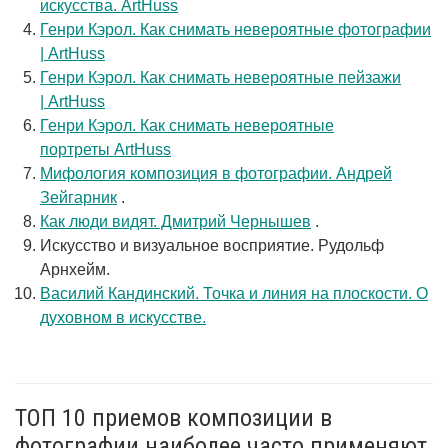
искусства. ArtHuss
Генри Кэрол. Как снимать невероятные фотографии
| ArtHuss
Генри Кэрол. Как снимать невероятные пейзажи
| ArtHuss
Генри Кэрол. Как снимать невероятные
портреты ArtHuss
Мифология композиция в фотографии. Андрей
Зейгарник
.
Как люди видят. Дмитрий Чернышев
.
Искусство и визуальное восприятие. Рудольф
Арнхейм.
Василий Кандинский. Точка и линия на плоскости. О
духовном в искусстве.
ТОП 10 приемов композиции в
фотографии наиболее часто применяют