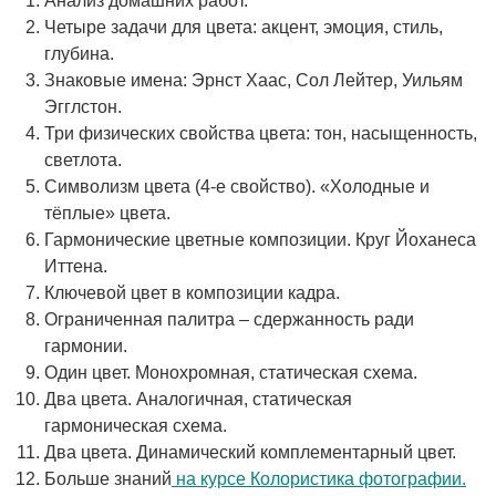
Анализ домашних работ.
Четыре задачи для цвета: акцент, эмоция, стиль,
глубина.
Знаковые имена: Эрнст Хаас, Сол Лейтер, Уильям
Эгглстон.
Три физических свойства цвета: тон, насыщенность,
светлота.
Символизм цвета (4-е свойство). «Холодные и
тёплые» цвета.
Гармонические цветные композиции. Круг Йоханеса
Иттена.
Ключевой цвет в композиции кадра.
Ограниченная палитра – сдержанность ради
гармонии.
Один цвет. Монохромная, статическая схема.
Два цвета. Аналогичная, статическая
гармоническая схема.
Два цвета. Динамический комплементарный цвет.
Больше знаний
на курсе Колористика фотографии.