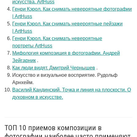
искусства. ArtHuss
Генри Кэрол. Как снимать невероятные фотографии
| ArtHuss
Генри Кэрол. Как снимать невероятные пейзажи
| ArtHuss
Генри Кэрол. Как снимать невероятные
портреты ArtHuss
Мифология композиция в фотографии. Андрей
Зейгарник
.
Как люди видят. Дмитрий Чернышев
.
Искусство и визуальное восприятие. Рудольф
Арнхейм.
Василий Кандинский. Точка и линия на плоскости. О
духовном в искусстве.
ТОП 10 приемов композиции в
фотографии наиболее часто применяют