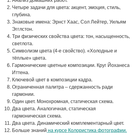
Анализ домашних работ.
Четыре задачи для цвета: акцент, эмоция, стиль,
глубина.
Знаковые имена: Эрнст Хаас, Сол Лейтер, Уильям
Эгглстон.
Три физических свойства цвета: тон, насыщенность,
светлота.
Символизм цвета (4-е свойство). «Холодные и
тёплые» цвета.
Гармонические цветные композиции. Круг Йоханеса
Иттена.
Ключевой цвет в композиции кадра.
Ограниченная палитра – сдержанность ради
гармонии.
Один цвет. Монохромная, статическая схема.
Два цвета. Аналогичная, статическая
гармоническая схема.
Два цвета. Динамический комплементарный цвет.
Больше знаний
на курсе Колористика фотографии.