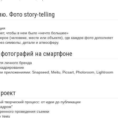
. Фото story-telling
ция
рет, чтобы в нем было «нечто большее»
рое (человеке, месте или объекте), где каждое фото дополняет
рез символы, детали и атмосферу.
 фотографий на смартфоне
ля личного бренда
 кадрирование
приложениями: Snapseed, Meitu, Picsart, Photoroom, Lightroom
проект
й творческий процесс: от идеи до публикации
кадром"
еренного проведения съемки
ю тему