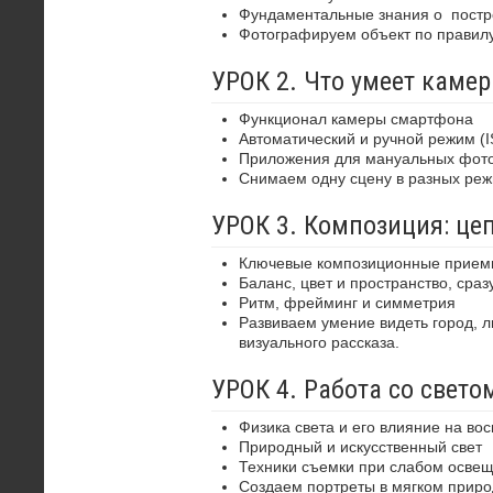
Фундаментальные знания о
постр
Фотографируем объект по правилу 
УРОК 2. Что умеет каме
Функционал камеры смартфона
Автоматический и ручной режим (I
Приложения для мануальных фот
Снимаем одну сцену в разных режи
УРОК 3. Композиция: це
Ключевые композиционные приемы
Баланс, цвет и пространство, ср
Ритм, фрейминг и симметрия
Развиваем умение видеть город, л
визуального рассказа.
УРОК 4. Работа со свето
Физика света и его влияние на во
Природный и искусственный свет
Техники съемки при слабом освещ
Создаем портреты в мягком приро