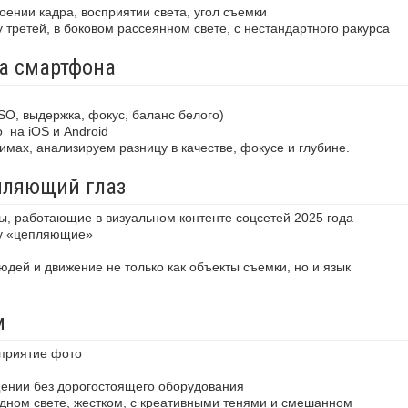
оении кадра, восприятии света, угол съемки
третей, в боковом рассеянном свете, с нестандартного ракурса
ра смартфона
SO, выдержка, фокус, баланс белого)
о
на iOS и Android
мах, анализируем разницу в качестве, фокусе и глубине.
пляющий глаз
, работающие в визуальном контенте соцсетей 2025 года
азу «цепляющие»
юдей и движение не только как объекты съемки, но и язык
м
сприятие фото
ении без дорогостоящего оборудования
дном свете, жестком, с креативными тенями и смешанном