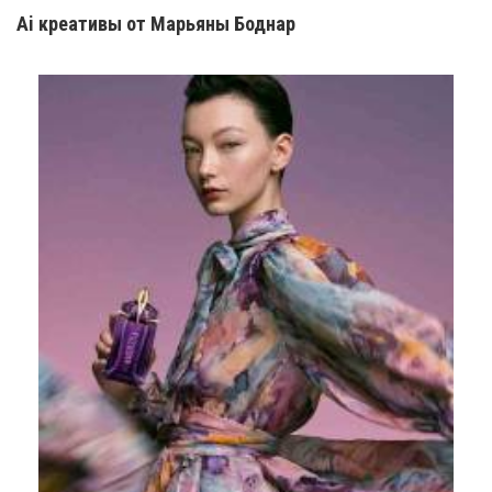
Ai креатив
ы
от Марьяны Боднар