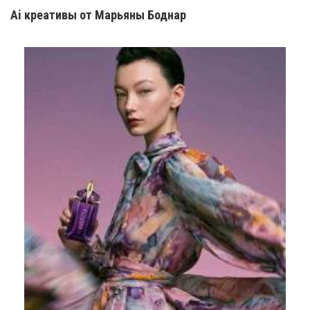
Ai креатив
ы
от Марьяны Боднар