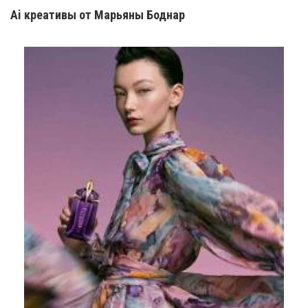
Ai креатив
ы
от Марьяны Боднар