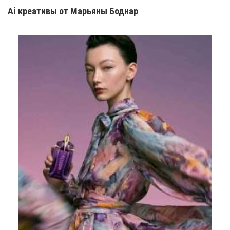
Ai креатив
ы
от Марьяны Боднар