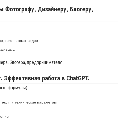
ы Фотографу, Дизайнеру, Блогеру,
й
, текст→текст, видео
тиковым»
нера, блогера, предпринимателя.
т. Эффективная работа в ChatGPT.
овые формулы)
текст → технические параметры
чение