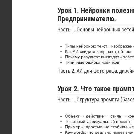
Урок 1. Нейронки полезн
Предпринимателю.
Часть 1. Основы нейронных сете
Типы нейронок: текст→изображение
Как АИ «видит» кадр, свет, объект
Почему результат выглядит «плас
Типичные ошибки новичков
Часть 2. АИ для фотографа, дизай
Урок 2. Что такое промп
Часть 1. Структура промпта (баз
Объект → действие → стиль → кон
Текстовый vs визуальный промпт
Примеры: простые, но стабильные
Key-words: что реально имеет зна