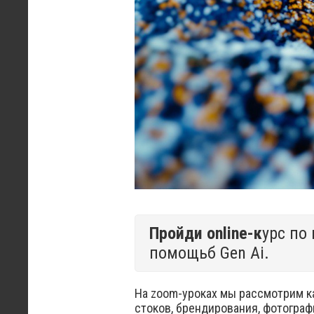
Пройди online-к
урс по
помощьб Gen Ai.
На zoom-уроках мы рассмотрим ка
стоков, брендирования, фотограф